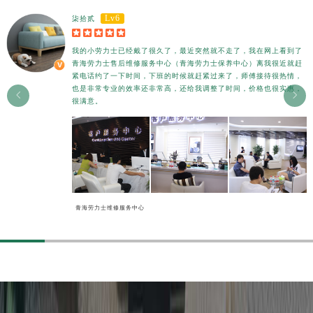
香港特别行政区尖沙咀区油尖旺区广东道劳力士售后服务中心（需提前预约）
Lv6
柒拾贰
香港特别行政区金钟区中西区金钟道劳力士售后服务中心（需提前预约）





香港特别行政区九龙区油尖旺区弥敦道劳力士售后服务中心（需提前预约）
我的小劳力士已经戴了很久了，最近突然就不走了，我在网上看到了
青海劳力士售后维修服务中心（青海劳力士保养中心）离我很近就赶
香港特别行政区铜锣湾区湾仔区轩尼诗道劳力士售后服务中心（需提前预约）
紧电话约了一下时间，下班的时候就赶紧过来了，师傅接待很热情，
河南省安阳市文峰区解放大道劳力士售后服务中心（需提前预约）
也是非常专业的效率还非常高，还给我调整了时间，价格也很实惠，


很满意。
河南省鹤壁市淇滨区九州路劳力士售后服务中心（需提前预约）
河南省济源市沁园街道济水大道劳力士售后服务中心（需提前预约）
河南省焦作市解放区解放路劳力士售后服务中心（需提前预约）
河南省开封市鼓楼区中山路劳力士售后服务中心（需提前预约）
河南省洛阳市西工区中州中路与解放路交叉口劳力士售后服务中心（需提前预约）
河南省漯河市源汇区交通路劳力士售后服务中心（需提前预约）
青海劳力士维修服务中心
河南省南阳市宛城区范蠡东路与南都路交叉口劳力士售后服务中心（需提前预约）
河南省平顶山市卫东区建设路劳力士售后服务中心（需提前预约）
河南省濮阳市大华龙区开州路绿城路交叉口劳力士售后服务中心（需提前预约）
河南省三门峡市湖滨区和平路劳力士售后服务中心（需提前预约）
河南省商丘市梁园区神火大道劳力士售后服务中心（需提前预约）