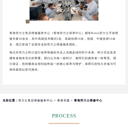
厦门市思明区湖滨东路95号华润大厦写字楼B座11层1104室（需提前预约）
福州市鼓楼区五四路128-1号恒力城写字楼15层03室（需提前预约）
成都市锦江区人民东路6号SAC东原中心写字楼24层2406B室（需提前预约）
重庆市江北区观音桥步行街2号融恒时代广场写字楼9层902室（需提前预约）
青海劳力士售后维修服务中心（青海劳力士保养中心）拥有Rolex劳力士手表维
长沙市芙蓉区定王台街道建湘路393号世茂环球金融中心写字楼（芙蓉广场）10层13室（需提前预约）
修专家30余名，其中高级技术顾问3名、高级技师10名，初级、中级技师10余
郑州市二七区铭功路10号华润大厦写字楼29层2905室（需提前预约）
名，现已形成了全国专业的劳力士维修服务团队。
太原市迎泽区解放路15号亨得利名表服务中心（品牌授权店）3层整层（需提前预约）
每位对劳力士时计进行保养维修的专业人员都必须对时计本身、时计历史及其
拥有者抱有充分的尊重。我们认为每一枚时计，都同它的拥有者一样尊贵。我
沈阳市沈河区中街路137号亨得利名表服务中心（品牌授权店）1层整层（需提前预约）
们保证，您的腕表会得到始终如一的精心保养与维护，保障它的恒久价值与可
沈阳市沈河区中街路83号亨得利名表服务中心（品牌授权店）1层整层（需提前预约）
靠性能得以世代相传。
乌鲁木齐市天山区红山路26号时代广场（CCMALL）C座17层17-B（需提前预约）
温州市鹿城区锦绣路1067号置信广场10层1015室（需提前预约）
哈尔滨市道里区友谊西路600号富力中心T2座写字楼29层03室（需提前预约）
大连市中山区人民路15号国际金融大厦7层G室（需提前预约）
当前位置：
劳力士售后维修服务中心
>
青海专题
> 青海劳力士维修中心
佛山市禅城区季华五路57号万科金融中心C座12层1205室（需提前预约）
PROCESS
东莞市东城街道鸿福东路1号民盈国贸中心T1写字楼9层907室（需提前预约）
无锡市梁溪区人民中路139号恒隆广场写字楼1座11层1104室（需提前预约）