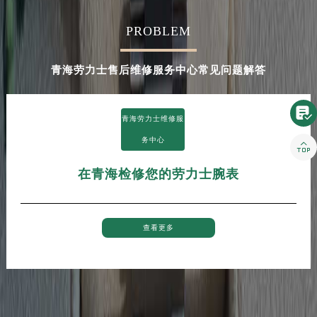
河南省新乡市红旗区人民路劳力士售后服务中心（需提前预约）
PROBLEM
河南省信阳市浉河区东方红大道劳力士售后服务中心（需提前预约）
河南省许昌市魏都区建安大道与八龙路交叉口劳力士售后服务中心（需提前预约）
青海劳力士售后维修服务中心常见问题解答
河南省郑州市二七区民主路10号华润大厦29层2905室劳力士售后服务中心（需提前预约）
河南省周口市川汇区七一路劳力士售后服务中心（需提前预约）
河南省驻马店市驿城区乐山大道与置地大道交叉口劳力士售后服务中心（需提前预约）

青海劳力士维修服
湖北省鄂州市鄂城区文星大道劳力士售后服务中心（需提前预约）
务中心

湖北省黄冈市黄州区赤壁大道劳力士售后服务中心（需提前预约）
湖北省黄石市黄石港区武汉路劳力士售后服务中心（需提前预约）
在青海检修您的劳力士腕表
湖北省荆门市东宝中天街步行街劳力士售后服务中心（需提前预约）
湖北省荆州市荆州区荆中路劳力士售后服务中心（需提前预约）
湖北省十堰市茅箭区人民北路劳力士售后服务中心（需提前预约）
查看更多
湖北省随州市曾都区青年路劳力士售后服务中心（需提前预约）
湖北省咸宁市咸安区长安大道劳力士售后服务中心（需提前预约）
湖北省襄阳市樊城区长虹路与人民路交叉口劳力士售后服务中心（需提前预约）
湖北省孝感市孝南区复兴大道劳力士售后服务中心（需提前预约）