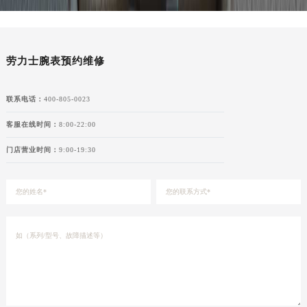
湖北省宜昌市西陵区夷陵大道与港窑路劳力士售后服务中心（需提前预约）
湖南省常德市武陵区人民路劳力士售后服务中心（需提前预约）
湖南省郴州市北湖区国庆北路劳力士售后服务中心（需提前预约）
劳力士腕表预约维修
湖南省衡阳市雁峰区解放路劳力士售后服务中心（需提前预约）
湖南省怀化市鹤城区迎丰中路劳力士售后服务中心（需提前预约）
联系电话：
400-805-0023
湖南省娄底市娄星区长青街劳力士售后服务中心（需提前预约）
湖南省邵阳市双清区东风路劳力士售后服务中心（需提前预约）
客服在线时间：
8:00-22:00
湖南省湘潭市雨湖区莲城大道劳力士售后服务中心（需提前预约）
门店营业时间：
9:00-19:30
湖南省益阳市赫山区桃花仑路劳力士售后服务中心（需提前预约）
湖南省永州市冷水滩区永州大道与中兴路交叉口劳力士售后服务中心（需提前预约）
湖南省岳阳市岳阳楼区东茅岭路劳力士售后服务中心（需提前预约）
湖南省张家界市永定区解放路劳力士售后服务中心（需提前预约）
湖南省长沙市芙蓉区建湘路393号世茂环球金融中心写字楼10层1013室劳力士售后服务中心（需提前预约）
湖南省株洲市芦淞区建设南路劳力士售后服务中心（需提前预约）
甘肃省白银市白银区北京路劳力士售后服务中心（需提前预约）
甘肃省定西市安定区解放路劳力士售后服务中心（需提前预约）