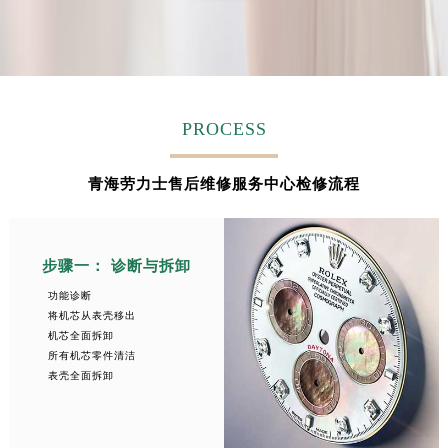
安徽省蚌埠市蚌山区淮河路劳力士售后服务中心（需提前预约）
安徽省亳州市谯城区魏武大道劳力士售后服务中心（需提前预约）
安徽省池州市贵池区长江路劳力士售后服务中心（需提前预约）
安徽省滁州市琅琊区南谯北路劳力士售后服务中心（需提前预约）
安徽省阜阳市颍州区颍州北路劳力士售后服务中心（需提前预约）
PROCESS
安徽省淮北市相山区淮海路劳力士售后服务中心（需提前预约）
安徽省淮南市田家庵区国庆中路劳力士售后服务中心（需提前预约）
青海劳力士售后维修服务中心检修流程
安徽省黄山市屯溪区黄山西路劳力士售后服务中心（需提前预约）
安徽省六安市金安区解放中路劳力士售后服务中心（需提前预约）
步骤一： 诊断与拆卸
安徽省马鞍山市雨山区湖南西路劳力士售后服务中心（需提前预约）
安徽省宿州市埇桥区人民中路劳力士售后服务中心（需提前预约）
功能诊断
将机芯从表壳移出
安徽省铜陵市铜官区石城大道劳力士售后服务中心（需提前预约）
机芯全面拆卸
安徽省芜湖市镜湖区中山路步行街劳力士售后服务中心（需提前预约）
所有机芯零件清洁
表壳全面拆卸
安徽省宣城市宣州区叠嶂西路劳力士售后服务中心（需提前预约）
福建省龙岩市新罗区九一南路劳力士售后服务中心（需提前预约）
福建省南平市建阳区人民西路劳力士售后服务中心（需提前预约）