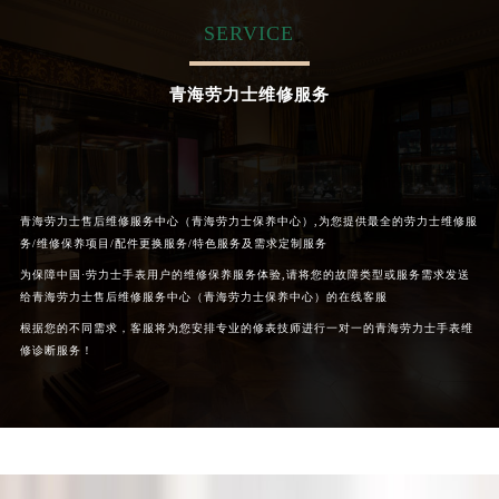
内蒙古自治区呼和浩特市玉泉区大学西街70号华润万象城写字楼（鄂尔多斯大厦）23层2326室（需提前预约）
SERVICE
甘肃省兰州市七里河区西津西路16号兰州中心写字楼21层2102室（需提前预约）
重庆市解放碑渝中区民权路28号英利国际金融中心写字楼20层01室（需提前预约）
青海劳力士维修服务
黑龙江省大庆市萨尔图区会战大街劳力士售后服务中心（需提前预约）
黑龙江省鹤岗市向阳区红军路劳力士售后服务中心（需提前预约）
黑龙江省黑河市爱辉区中央街劳力士售后服务中心（需提前预约）
黑龙江省鸡西市鸡冠区红军路劳力士售后服务中心（需提前预约）
青海劳力士售后维修服务中心（青海劳力士保养中心）,为您提供最全的劳力士维修服
黑龙江省佳木斯市向阳区长安路劳力士售后服务中心（需提前预约）
务/维修保养项目/配件更换服务/特色服务及需求定制服务
黑龙江省牡丹江市东安区太平路劳力士售后服务中心（需提前预约）
为保障中国·劳力士手表用户的维修保养服务体验,请将您的故障类型或服务需求发送
黑龙江省七台河市桃山区大同街劳力士售后服务中心（需提前预约）
给青海劳力士售后维修服务中心（青海劳力士保养中心）的在线客服
黑龙江省齐齐哈尔市龙沙区龙华路劳力士售后服务中心（需提前预约）
根据您的不同需求，客服将为您安排专业的修表技师进行一对一的青海劳力士手表维
修诊断服务！
黑龙江省双鸭山市尖山区新兴大街劳力士售后服务中心（需提前预约）
黑龙江省绥化市北林区新华街与康庄路交叉口劳力士售后服务中心（需提前预约）
黑龙江省伊春市伊美区通河路劳力士售后服务中心（需提前预约）
吉林省白城市洮北区明仁南街劳力士售后服务中心（需提前预约）
吉林省白山市浑江区浑江大街劳力士售后服务中心（需提前预约）