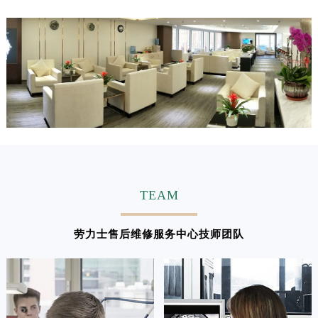
江西省吉安市吉州区井冈山大道劳力士售后服务中心（需提前预约）
江西省景德镇市珠山区珠山中路劳力士售后服务中心（需提前预约）
江西省九江市浔阳区浔阳路劳力士售后服务中心（需提前预约）
江西省南昌市红谷滩新区红谷中大道998号绿地双子塔（中央广场）A1座办公楼14层1407室劳力士售后服务中心（需提前预约）
江西省萍乡市安源区萍安北大道与康庄路交叉口劳力士售后服务中心（需提前预约）
江西省上饶市信州区滨江西路劳力士售后服务中心（需提前预约）
江西省新余市渝水区北湖西路劳力士售后服务中心（需提前预约）
江西省宜春市袁州区中山中路劳力士售后服务中心（需提前预约）
江西省鹰潭市月湖区胜利东路劳力士售后服务中心（需提前预约）
山东省德州市德城区东风中路劳力士售后服务中心（需提前预约）
TEAM
山东省东营市东营区济南路劳力士售后服务中心（需提前预约）
山东省济南市历下区经十路11111号华润中心写字楼（万象城）15层1508室劳力士售后服务中心（需提前预约）
劳力士售后维修服务中心技师团队
山东省济宁市任城区太白楼路劳力士售后服务中心（需提前预约）
山东省莱芜市文化南路8号银座商城名表维修一楼名表维修劳力士售后服务中心（需提前预约）
山东省临沂市兰山区解放路劳力士售后服务中心（需提前预约）
山东省日照市东港区烟台路劳力士售后服务中心（需提前预约）