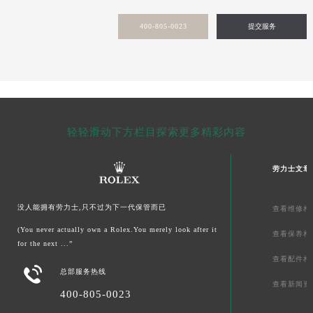
甘肃省敦煌市沙州镇阳关中路劳力士售后服务中心（需提前预约）
400-805-0023
提交服务
甘肃省合作市人民街劳力士售后服务中心（需提前预约）
甘肃省嘉峪关市雄关区新华中路劳力士售后服务中心（需提前预约）
甘肃省金昌市金川区北京路劳力士售后服务中心（需提前预约）
甘肃省酒泉市肃州区西大街劳力士售后服务中心（需提前预约）
甘肃省临夏市城南街道团结路劳力士售后服务中心（需提前预约）
甘肃省陇南市武都区人民路劳力士售后服务中心（需提前预约）
轻轻滑动下方栏目探索更多精彩内容
甘肃省平凉市崆峒区西大街劳力士售后服务中心（需提前预约）
甘肃省庆阳市西峰区南大街劳力士售后服务中心（需提前预约）
劳力士文章
甘肃省天水市秦州区民主路劳力士售后服务中心（需提前预约）
甘肃省武威市凉州区迎宾路劳力士售后服务中心（需提前预约）
没人能拥有劳力士,只不过为下一代保管而已
查看维修相
甘肃省张掖市甘州区民乐北路劳力士售后服务中心（需提前预约）
(You never actually own a Rolex.You merely look after it
查看保养相
宁夏回族自治区固原市原州区文化街劳力士售后服务中心（需提前预约）
for the next ...”
查看配件相
宁夏回族自治区石嘴山市大武口区贺兰山路劳力士售后服务中心（需提前预约）

总部服务热线
宁夏回族自治区吴忠市利通区开元大道劳力士售后服务中心（需提前预约）
查看新闻资
400-805-0023
宁夏回族自治区银川市兴庆区新华东路97号新百中心C馆一层C1-18号商铺劳力士售后服务中心（需提前预约）