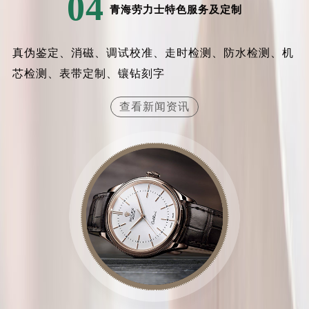
04
青海劳力士特色服务及定制
内蒙古自治区乌兰察布市集宁区恩和大街劳力士售后服务中心（需提前预约）
内蒙古自治区锡林郭勒盟市锡林浩特市光明街与额尔敦路交叉口劳力士售后服务中心（需提前预约）
内蒙古自治区兴安盟市乌兰浩特市兴安大街劳力士售后服务中心（需提前预约）
真伪鉴定、消磁、调试校准、走时检测、防水检测、机
山西省大同市平城区迎宾街劳力士售后服务中心（需提前预约）
芯检测、表带定制、镶钻刻字
山西省晋城市城区黄华街劳力士售后服务中心（需提前预约）
查看新闻资讯
山西省晋中市榆次区顺城街劳力士售后服务中心（需提前预约）
山西省临汾市尧都区解放路劳力士售后服务中心（需提前预约）
山西省吕梁市离石区永宁中路与建设街交叉口劳力士售后服务中心（需提前预约）
山西省朔州市朔城区怡西路与鄯阳西街交汇处劳力士售后服务中心（需提前预约）
山西省忻州市忻府区和平东街与七一南路交叉口劳力士售后服务中心（需提前预约）
山西省阳泉市郊区平阳东街与新城大道交叉口劳力士售后服务中心（需提前预约）
山西省运城市盐湖区河东街劳力士售后服务中心（需提前预约）
山西省长治市潞州区英雄中路劳力士售后服务中心（需提前预约）
山西省太原市迎泽区迎泽街道解放路15号亨得利名表维修授权店3楼劳力士售后服务中心（需提前预约）
天津市和平区赤峰道136号天津国际金融中心26层2603室劳力士售后服务中心（需提前预约）
安徽省安庆市迎江区人民路劳力士售后服务中心（需提前预约）