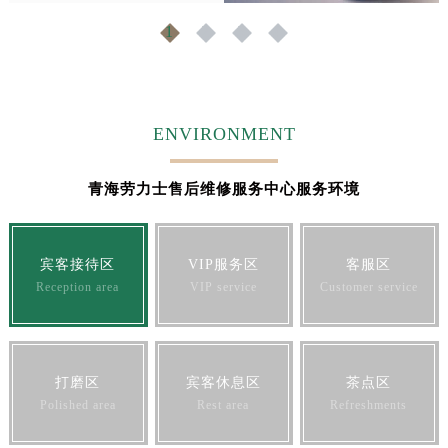
福建省宁德市蕉城区天湖东路劳力士售后服务中心（需提前预约）
1
2
3
4
福建省莆田市城厢区霞林街道荔华东大道劳力士售后服务中心（需提前预约）
福建省三明市三元区东乾二路劳力士售后服务中心（需提前预约）
福建省漳州市龙文区步港路劳力士售后服务中心（需提前预约）
江苏省常州市新北区龙锦路1590号现代传媒中心5号楼10层1008室劳力士售后服务中心（需提前预约）
ENVIRONMENT
江苏省淮安市清江浦区淮海北路劳力士售后服务中心（需提前预约）
江苏省连云港市海州区通灌北路劳力士售后服务中心（需提前预约）
青海劳力士售后维修服务中心服务环境
江苏省南京市秦淮区中山南路1号南京中心22层22-C1-C3室劳力士售后服务中心（需提前预约）
江苏省宿迁市宿城区西湖路劳力士售后服务中心（需提前预约）
宾客接待区
VIP服务区
客服区
江苏省泰州市海陵区永定东路399号置地商务中心东塔（华润万象城）17层1706室劳力士售后服务中心（需提前预约）
Reception area
VIP service
Customer service
江苏省徐州市鼓楼区淮海东路29号苏宁广场IFC国际金融中心35层3508室劳力士售后服务中心（需提前预约）
江苏省盐城市盐都区世纪大道5号盐城金融城写字楼1号楼16层1604室劳力士售后服务中心（需提前预约）
江苏省扬州市邗江区国展路29号星耀天地写字楼1号楼18层1803室劳力士售后服务中心（需提前预约）
江苏省镇江市京口区中山东路劳力士售后服务中心（需提前预约）
打磨区
宾客休息区
茶点区
Polished area
Rest area
Refreshments
江西省抚州市临川区赣东大道劳力士售后服务中心（需提前预约）
江西省赣州市章贡区文清路劳力士售后服务中心（需提前预约）