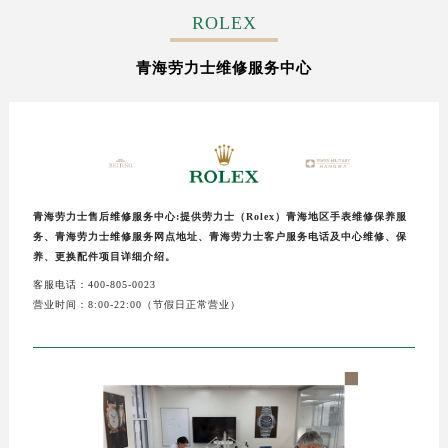
常州市新北区龙锦路1590号现代传媒中心写字楼5号楼10层1008室（需提前预约）
ROLEX
徐州市鼓楼区淮海东路29号苏宁广场IFC国际金融中心写字楼35层3508室（需提前预约）
青海劳力士维修服务中心
扬州市邗江区国展路29号星耀天地写字楼1号楼18层1803室（需提前预约）
盐城市盐都区世纪大道5号盐城金融城写字楼1号楼16层1604室（需提前预约）
泰州市海陵区永定东路399号置地商务中心东塔写字楼（华润万象城）17层1706室（需提前预约）
宁波市江北区大闸南路500号来福士广场办公楼20层2009室（需提前预约）
杭州市上城区钱江路1366号华润大厦写字楼A座5层503-5室（需提前预约）
金华市金东区东市南街777号金华万达广场写字楼4号楼22层2209室（需提前预约）
青海劳力士售后维修服务中心:提供劳力士（Rolex）青海地区手表维修保养服
务、青海劳力士维修服务网点地址、青海劳力士客户服务电话及中心维修、保
绍兴市越城区胜利东路379号世茂天际中心写字楼8层805室（需提前预约）
养、更换配件项目详细介绍。
嘉兴市南湖区广益路705号嘉兴世界贸易中心写字楼A座13层1304室（需提前预约）
客服电话：400-805-0023
南昌市红谷滩新区红谷中大道998号绿地双子塔（中央广场）A1座办公楼14层07室（需提前预约）
营业时间：8:00-22:00（节假日正常营业）
济南市历下区经十路11111号华润中心写字楼（万象城）15层1508室（需提前预约）
广州市天河区天河路230号万菱汇国际中心写字楼A塔7层704室（需提前预约）
广州市越秀区环市东路371-375号世界贸易中心大厦南塔写字楼15层07室（需提前预约）
深圳市罗湖区深南东路5001号华润大厦写字楼17层1701室（需提前预约）
惠州市惠城区江北文昌一路7号华贸大厦写字楼1座30层05室（需提前预约）