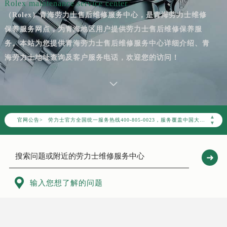
Rolex maintenance service center
（Rolex）青海劳力士售后维修服务中心，是青海劳力士维修
保养服务网点，为青海地区用户提供劳力士售后维修保养服
务。本站为您提供青海劳力士售后维修服务中心详细介绍、青
海劳力士地址查询及客户服务电话，欢迎您的访问！
2026年8月劳力士中国区售后服务网络优化升级公告
2026年8月劳力士全国官方售后客户服务热线：400-805-0023
▲
官网公告>
劳力士官方全国统一服务热线400-805-0023，服务覆盖中国大陆、香港、澳门、台湾全部区域（非大陆需加拨“+86”）
▼
2026年8月劳力士售后服务中心最新网点地址：
北京市朝阳区建国门外大街甲6号华熙国际中心写字楼D座11层1102室（北京总部）（需提前预约）
北京市东城区东长安街1号东方广场写字楼W3座6层602室（需提前预约）
天津市和平区赤峰道136号天津国际金融中心写字楼26层2603室（需提前预约）

输入您想了解的问题
上海市徐汇区虹桥路3号港汇中心写字楼2座37层3705室（需提前预约）
上海市黄浦区南京东路299号宏伊国际广场写字楼8层806室（需提前预约）
南京市秦淮区中山南路1号（新街口）南京中心写字楼22层C1-1室（需提前预约）