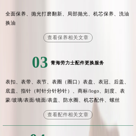
辽宁省盘锦市兴隆台区石油大街劳力士售后服务中心（需提前预约）
辽宁省铁岭市银州区南马路劳力士售后服务中心（需提前预约）
全面保养、抛光打磨翻新、局部抛光、机芯保养、洗油
辽宁省营口市站前区市府路与渤海大街交叉口劳力士售后服务中心（需提前预约）
换油
辽宁省沈阳市沈河区中街路137号亨得利名表维修授权店1楼劳力士售后服务中心（需提前预约）
查看保养相关文章
辽宁省沈阳市沈河区中街路83号亨得利名表维修授权店1楼劳力士售后服务中心（需提前预约）
北京市朝阳区建国门外大街甲6号华熙国际中心D座11层1102室劳力士售后服务中心（北京总部）（需提前预约）
北京市东城区东长安街1号王府井东方广场W3座6层602室劳力士售后服务中心（需提前预约）
03
青海劳力士配件更换服务
河北省保定市竞秀区朝阳北大街北国先天下劳力士售后服务中心（需提前预约）
内蒙古自治区阿拉善盟市左旗土尔扈特大街劳力士售后服务中心（需提前预约）
内蒙古自治区巴彦淖尔市临河区新华街劳力士售后服务中心（需提前预约）
表扣、表带、表节、表圈（圈口）表盘、表冠、后盖、
内蒙古自治区包头市青山区幸福路甲3号王府井百货名表维修劳力士售后服务中心（需提前预约）
底盖、指针（时针分针秒针）、商标/logo、刻度、表
内蒙古自治区赤峰市红山区哈达街劳力士售后服务中心（需提前预约）
蒙/玻璃/表面/镜面/表盖、防水圈、机芯配件、螺丝
内蒙古自治区鄂尔多斯市东胜区伊金霍洛街劳力士售后服务中心（需提前预约）
查看配件相关文章
内蒙古自治区呼伦贝尔市海拉尔区中央街劳力士售后服务中心（需提前预约）
内蒙古自治区通辽市科尔沁区明仁大街劳力士售后服务中心（需提前预约）
内蒙古自治区乌海市海勃湾区人民南路劳力士售后服务中心（需提前预约）