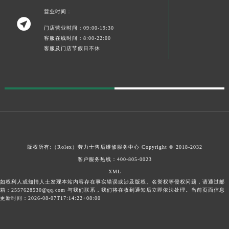
宁夏回族自治区中卫市沙坡头区鼓楼东街劳力士售后服务中心（需提前预约）
营业时间：

青海省果洛藏族自治州玛沁县团结路劳力士售后服务中心（需提前预约）
门店营业时间：09:00-19:30
青海省海北藏族自治州海晏县将军路劳力士售后服务中心（需提前预约）
客服在线时间：8:00-22:00
客服及门店节假日不休
青海省海东市乐都区滨河路劳力士售后服务中心（需提前预约）
青海省海南藏族自治州共和县青海湖大街劳力士售后服务中心（需提前预约）
青海省海西蒙古族藏族自治州德令哈市柴达木路劳力士售后服务中心（需提前预约）
青海省黄南藏族自治州同仁市德合隆路劳力士售后服务中心（需提前预约）
青海省西宁市城西区海湖新区西关大道劳力士售后服务中心（需提前预约）
青海省玉树藏族自治州结古镇胜利路劳力士售后服务中心（需提前预约）
陕西省安康市汉滨区金州路劳力士售后服务中心（需提前预约）
版权所有:（Rolex）
劳力士售后维修服务中心
Copyright © 2018-2032
陕西省宝鸡市渭滨区经二路劳力士售后服务中心（需提前预约）
客户服务热线：
400-805-0023
陕西省汉中市汉台区北大街劳力士售后服务中心（需提前预约）
XML
陕西省商洛市商州区州城街劳力士售后服务中心（需提前预约）
如权利人或知情人士发现本站内容存在事实错误或涉及版权、名誉权等侵权问题，请通过邮
箱：2557628530@qq.com 与我们联系，我们将在收到通知后立即依法处理。当前页面信息
陕西省铜川市王益区红旗街劳力士售后服务中心（需提前预约）
更新时间：2026-08-07T17:14:22+08:00
陕西省渭南市临渭区东风大街劳力士售后服务中心（需提前预约）
陕西省咸阳市秦都区沣西新城统一西路与白马河路交汇处劳力士售后服务中心（需提前预约）