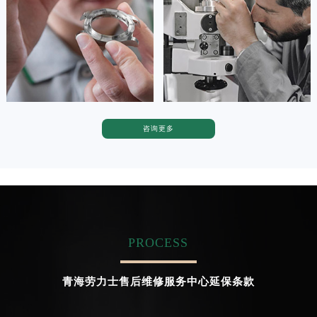
广东省茂名市电白区水东街道迎宾大道劳力士售后服务中心（需提前预约）
广东省梅州市梅江区金燕大道劳力士售后服务中心（需提前预约）


广东省清远市清城区湖西路劳力士售后服务中心（需提前预约）
天津劳力士维修
上海劳力士维修
广东省汕头市龙湖区长平路劳力士售后服务中心（需提前预约）
广东省汕尾市城区香洲街道园林社区翠园街劳力士售后服务中心（需提前预约）
广东省韶关市武江区芙蓉新区与老城中心交汇处劳力士售后服务中心（需提前预约）
广东省深圳市罗湖区深南东路5001号华润大厦17层1701室劳力士售后服务中心（需提前预约）
咨询更多
卡罗琳·卡桑德拉
辛迪·克莱门特
广东省阳江市江城区东风一路劳力士售后服务中心（需提前预约）
资深劳力士技师
资深劳力士技师
是劳力士售后维修服务中心
是劳力士维修售后服务中心
广东省云浮市云城区金山路劳力士售后服务中心（需提前预约）
(劳力士保养售后中心)
(劳力士维修保养中心)
广东省湛江市赤坎区观海北路劳力士售后服务中心（需提前预约）
的高级技师之一
的高级技师之一
Chengdu Rolex Maintain center
Beijing Rolex Maintain center
广东省肇庆市端州区信安大道与砚都大道交汇处劳力士售后服务中心（需提前预约）
广西壮族自治区百色市右江区中山二路劳力士售后服务中心（需提前预约）
PROCESS
广西壮族自治区北海市海城区北京路劳力士售后服务中心（需提前预约）


成都劳力士维修
北京劳力士维修售后服务中心
广西壮族自治区崇左市江州区石景林街道友谊大道与丽川路交汇处劳力士售后服务中心（需提前预约）
青海劳力士售后维修服务中心延保条款
广西壮族自治区防城港市港口区金花茶大道劳力士售后服务中心（需提前预约）
广西壮族自治区贵港市港北区港城街道布山大道与仙衣路交叉口劳力士售后服务中心（需提前预约）