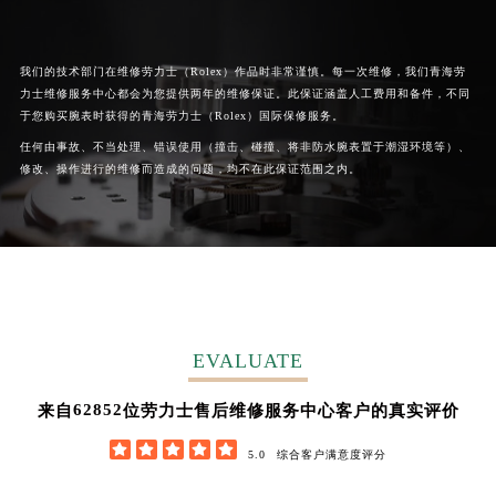
广西壮族自治区桂林市秀峰区红岭路劳力士售后服务中心（需提前预约）
广西壮族自治区河池市金城江区金城江街道朝阳路劳力士售后服务中心（需提前预约）
我们的技术部门在维修劳力士（Rolex）作品时非常谨慎。每一次维修，我们青海劳
广西壮族自治区贺州市八步区城东街道灵峰南路劳力士售后服务中心（需提前预约）
力士维修服务中心都会为您提供两年的维修保证。此保证涵盖人工费用和备件，不同
广西壮族自治区来宾市兴宾区桂中大道劳力士售后服务中心（需提前预约）
于您购买腕表时获得的青海劳力士（Rolex）国际保修服务。
广西壮族自治区柳州市城中区中山中路劳力士售后服务中心（需提前预约）
任何由事故、不当处理、错误使用（撞击、碰撞、将非防水腕表置于潮湿环境等）、
广西壮族自治区钦州市钦南区金海湾东大街劳力士售后服务中心（需提前预约）
修改、操作进行的维修而造成的问题，均不在此保证范围之内。
广西壮族自治区梧州市万秀区龙湖镇高旺路劳力士售后服务中心（需提前预约）
广西壮族自治区玉林市玉州区金玉路劳力士售后服务中心（需提前预约）
海南省儋州市儋州市那大镇兰洋北路劳力士售后服务中心（需提前预约）
海南省东方市八所镇解放西路劳力士售后服务中心（需提前预约）
海南省琼海市嘉积镇东风路劳力士售后服务中心（需提前预约）
海南省三沙市西沙区西沙群岛永兴岛北京路劳力士售后服务中心（需提前预约）
EVALUATE
海南省三亚市吉阳区迎宾路劳力士售后服务中心（需提前预约）
62852
来自
位劳力士售后维修服务中心客户的真实评价
海南省万宁市万城镇解放路劳力士售后服务中心（需提前预约）





海南省文昌市文城镇教育东路劳力士售后服务中心（需提前预约）
5.0
综合客户满意度评分
海南省五指山市通什镇三月三大道劳力士售后服务中心（需提前预约）