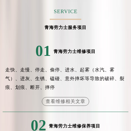
吉林省吉林市船营区河南街劳力士售后服务中心（需提前预约）
SERVICE
吉林省辽源市龙山区人民大街劳力士售后服务中心（需提前预约）
吉林省梅河口市新华街道梅河大街劳力士售后服务中心（需提前预约）
青海劳力士服务项目
吉林省四平市铁东区紫气大路与南九经街交汇处劳力士售后服务中心（需提前预约）
吉林省松原市宁江区五环大街劳力士售后服务中心（需提前预约）
01
吉林省通化市东昌区环通乡江南大街劳力士售后服务中心（需提前预约）
青海劳力士维修项目
吉林省延边市延吉市解放路劳力士售后服务中心（需提前预约）
辽宁省鞍山市铁东区站前街劳力士售后服务中心（需提前预约）
走快、走慢、停走、偷停、进水、起雾（水汽、雾
辽宁省本溪市平山区胜利路劳力士售后服务中心（需提前预约）
辽宁省朝阳市双塔区新华路劳力士售后服务中心（需提前预约）
气）、进灰、生锈、磕碰、意外摔坏等导致的破碎、裂
辽宁省丹东市振兴区七经街劳力士售后服务中心（需提前预约）
痕、划痕、断开、摔停
辽宁省抚顺市新抚区东一路劳力士售后服务中心（需提前预约）
查看维修相关文章
辽宁省阜新市海州区解放大街劳力士售后服务中心（需提前预约）
辽宁省葫芦岛市连山区中央路劳力士售后服务中心（需提前预约）
辽宁省锦州市古塔区中央大街劳力士售后服务中心（需提前预约）
02
青海劳力士维修保养项目
辽宁省辽阳市白塔区新运大街劳力士售后服务中心（需提前预约）