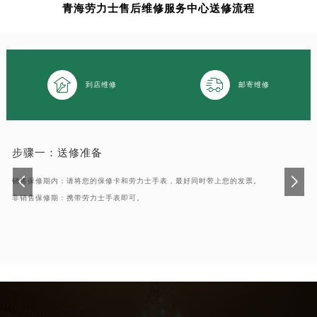
青海劳力士售后维修服务中心送修流程
南通市崇川区工农路57号圆融广场写字楼16层1603室（需提前预约）
苏州市苏州工业园区星港街199号苏州中心办公楼C座22层08室（需提前预约）
武汉市江汉区解放大道686号世界贸易大厦38层09室（需提前预约）
南宁市青秀区金湖路59号地王大厦12楼1224室（需提前预约）


到店维修
邮寄维修
合肥市蜀山区潜山路111号万象城华润大厦B座12楼03室（需提前预约）
泉州市丰泽区宝洲路729号浦西万达中心写字楼A座7楼709室（需提前预约）
青岛市南区山东路6号华润大厦B座22层04室（需提前预约）
烟台市芝罘区胜利路139号万达金融中心A座907室（需提前预约）
步骤一：
送修准备
长春市朝阳区西安大路727号中银大厦A座(旺进大厦)18层09室（需提前预约）
销售保修期内：请将您的保修卡和劳力士手表，最好同时带上您的发票。
贵阳市南明区都司高架桥路33号亨特国际金融中心14楼14D（需提前预约）
非销售保修期：携带劳力士手表即可。
昆明市盘龙区北京路928号同德昆明广场写字楼10层06室（需提前预约）
石家庄市长安区中山东路39号勒泰中心写字楼B座13层07室（需提前预约）
西安市碑林区南关正街88号华侨城长安国际中心E座6楼10室（需提前预约）
海口市龙华区金贸东路5号海口华润大厦B座17层1707室（需提前预约）
唐山市路南区新华东道100号万达广场写字楼A座10层1002室（需提前预约）
台州市椒江区东海大道1800号腾达中心东1幢20楼2002室（需提前预约）