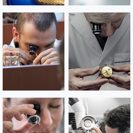
澳门特别行政区大堂区议事亭前地（新马路）劳力士售后服务中心（需提前预约）
澳门特别行政区风顺堂区南湾大马路劳力士售后服务中心（需提前预约）
艾德琳·亚历桑德拉
艾莉森·安吉莉亚
澳门特别行政区花地玛堂区关闸广场劳力士售后服务中心（需提前预约）
资深劳力士技师
资深劳力士技师
澳门特别行政区花王堂区大三巴商圈劳力士售后服务中心（需提前预约）
是劳力士售后维修服务中心
是劳力士售后服务中心
澳门特别行政区嘉模堂区官也街劳力士售后服务中心（需提前预约）
(劳力士保养中心)
(劳力士维修中心)
的高级技师之一
的高级技师之一
澳门省路氹城市金光大道劳力士售后服务中心（需提前预约）
Guangzhou Rolex Maintain center
Shenzhen Rolex Maintain center
澳门特别行政区望德堂区塔石广场劳力士售后服务中心（需提前预约）
福建省福州市鼓楼区五四路128-1号恒力城写字楼15层03室劳力士售后服务中心（需提前预约）


广州劳力士维修
深圳劳力士维修
福建省厦门市思明区湖滨东路95号万象城华润大厦B座11层1104室劳力士售后服务中心（需提前预约）
广东省潮州市潮安区新风路与潮汕路交汇处劳力士售后服务中心（需提前预约）
广东省广州市天河区天河路230号万菱汇国际中心A塔7层704室劳力士售后服务中心（需提前预约）
广东省广州市越秀区环市东路371-375号世界贸易中心大厦南塔15层1507室劳力士售后服务中心（需提前预约）
广东省河源市源城区越王大道劳力士售后服务中心（需提前预约）
安尼塔·阿普里尔
贝亚特·布兰奇
广东省惠州市惠城区江北文昌一路7号华贸大厦1座30层3005室劳力士售后服务中心（需提前预约）
资深劳力士技师
资深劳力士技师
是劳力士售后维修服务中心
是劳力士售后维修服务中心
广东省江门市蓬江区广场西路劳力士售后服务中心（需提前预约）
(劳力士售后中心)
(劳力士保养中心)
的高级技师之一
的高级技师之一
广东省揭阳市榕城进贤门步行街劳力士售后服务中心（需提前预约）
Tianjin Rolex Maintain center
Nanjing Rolex Maintain center