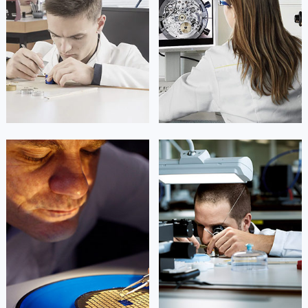
山东省泰安市泰山区财源街道泰山大街劳力士售后服务中心（需提前预约）
山东省威海市环翠区新威海路89号振华商厦一楼名表维修劳力士售后服务中心（需提前预约）
山东省潍坊市奎文区东风东街劳力士售后服务中心（需提前预约）
山东省枣庄市滕州市北辛路与善国路交叉口劳力士售后服务中心（需提前预约）
山东省淄博市张店区金晶大道劳力士售后服务中心（需提前预约）
上海市黄浦区南京东路299号宏伊国际广场写字楼8层806室劳力士售后服务中心（需提前预约）
上海市徐汇区虹桥路3号港汇中心2座37层3705室劳力士售后服务中心（需提前预约）
浙江省杭州市上城区钱江路1366号华润大厦A座5层503-5室劳力士售后服务中心（需提前预约）
凯罗尔·切尔西
达芙妮·克劳迪娅
浙江省湖州市吴兴区劳动路劳力士售后服务中心（需提前预约）
资深劳力士技师
资深劳力士技师
浙江省嘉兴市南湖区广益路705号嘉兴世界贸易中心A座13层1304室劳力士售后服务中心（需提前预约）
是劳力士售后维修服务中心
是劳力士手表维修点
(劳力士保养中心)
(劳力士售后服务中心)
浙江省金华市金东区东市南街777号金华万达广场4号楼22楼2209室劳力士售后服务中心（需提前预约）
的高级技师之一
的高级技师之一
Beijing Rolex Maintain center
Shanghai Rolex Maintain center
浙江省丽水市莲都区解放街劳力士售后服务中心（需提前预约）
浙江省宁波市江北区大闸南路500号来福士广场办公楼20层2009室劳力士售后服务中心（需提前预约）
浙江省衢州市柯城区上街劳力士售后服务中心（需提前预约）


北京劳力士维修
上海劳力士维修
浙江省绍兴市越城区胜利东路379号世茂天际中心写字楼8层805室劳力士售后服务中心（需提前预约）
浙江省舟山市定海区解放东路劳力士售后服务中心（需提前预约）