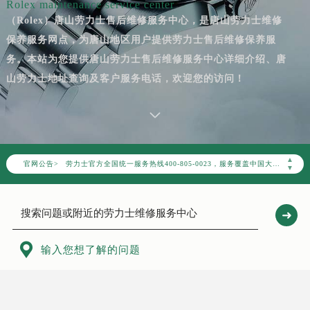
Rolex maintenance service center
（Rolex）唐山劳力士售后维修服务中心，是唐山劳力士维修
保养服务网点，为唐山地区用户提供劳力士售后维修保养服
务。本站为您提供唐山劳力士售后维修服务中心详细介绍、唐
山劳力士地址查询及客户服务电话，欢迎您的访问！
2026年8月劳力士中国区售后服务网络优化升级公告
2026年8月劳力士全国官方售后客户服务热线：400-805-0023
▲
官网公告>
劳力士官方全国统一服务热线400-805-0023，服务覆盖中国大陆、香港、澳门、台湾全部区域（非大陆需加拨“+86”）
▼
2026年8月劳力士售后服务中心最新网点地址：
北京市朝阳区建国门外大街甲6号华熙国际中心写字楼D座11层1102室（北京总部）（需提前预约）
北京市东城区东长安街1号东方广场写字楼W3座6层602室（需提前预约）
天津市和平区赤峰道136号天津国际金融中心写字楼26层2603室（需提前预约）

输入您想了解的问题
上海市徐汇区虹桥路3号港汇中心写字楼2座37层3705室（需提前预约）
上海市黄浦区南京东路299号宏伊国际广场写字楼8层806室（需提前预约）
南京市秦淮区中山南路1号（新街口）南京中心写字楼22层C1-1室（需提前预约）