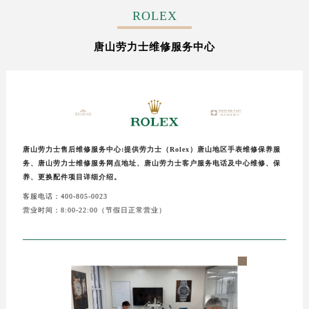
常州市新北区龙锦路1590号现代传媒中心写字楼5号楼10层1008室（需提前预约）
ROLEX
徐州市鼓楼区淮海东路29号苏宁广场IFC国际金融中心写字楼35层3508室（需提前预约）
唐山劳力士维修服务中心
扬州市邗江区国展路29号星耀天地写字楼1号楼18层1803室（需提前预约）
盐城市盐都区世纪大道5号盐城金融城写字楼1号楼16层1604室（需提前预约）
泰州市海陵区永定东路399号置地商务中心东塔写字楼（华润万象城）17层1706室（需提前预约）
宁波市江北区大闸南路500号来福士广场办公楼20层2009室（需提前预约）
杭州市上城区钱江路1366号华润大厦写字楼A座5层503-5室（需提前预约）
金华市金东区东市南街777号金华万达广场写字楼4号楼22层2209室（需提前预约）
唐山劳力士售后维修服务中心:提供劳力士（Rolex）唐山地区手表维修保养服
务、唐山劳力士维修服务网点地址、唐山劳力士客户服务电话及中心维修、保
绍兴市越城区胜利东路379号世茂天际中心写字楼8层805室（需提前预约）
养、更换配件项目详细介绍。
嘉兴市南湖区广益路705号嘉兴世界贸易中心写字楼A座13层1304室（需提前预约）
客服电话：400-805-0023
南昌市红谷滩新区红谷中大道998号绿地双子塔（中央广场）A1座办公楼14层07室（需提前预约）
营业时间：8:00-22:00（节假日正常营业）
济南市历下区经十路11111号华润中心写字楼（万象城）15层1508室（需提前预约）
广州市天河区天河路230号万菱汇国际中心写字楼A塔7层704室（需提前预约）
广州市越秀区环市东路371-375号世界贸易中心大厦南塔写字楼15层07室（需提前预约）
深圳市罗湖区深南东路5001号华润大厦写字楼17层1701室（需提前预约）
惠州市惠城区江北文昌一路7号华贸大厦写字楼1座30层05室（需提前预约）