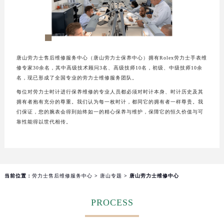
厦门市思明区湖滨东路95号华润大厦写字楼B座11层1104室（需提前预约）
福州市鼓楼区五四路128-1号恒力城写字楼15层03室（需提前预约）
成都市锦江区人民东路6号SAC东原中心写字楼24层2406B室（需提前预约）
重庆市江北区观音桥步行街2号融恒时代广场写字楼9层902室（需提前预约）
唐山劳力士售后维修服务中心（唐山劳力士保养中心）拥有Rolex劳力士手表维
长沙市芙蓉区定王台街道建湘路393号世茂环球金融中心写字楼（芙蓉广场）10层13室（需提前预约）
修专家30余名，其中高级技术顾问3名、高级技师10名，初级、中级技师10余
郑州市二七区铭功路10号华润大厦写字楼29层2905室（需提前预约）
名，现已形成了全国专业的劳力士维修服务团队。
太原市迎泽区解放路15号亨得利名表服务中心（品牌授权店）3层整层（需提前预约）
每位对劳力士时计进行保养维修的专业人员都必须对时计本身、时计历史及其
拥有者抱有充分的尊重。我们认为每一枚时计，都同它的拥有者一样尊贵。我
沈阳市沈河区中街路137号亨得利名表服务中心（品牌授权店）1层整层（需提前预约）
们保证，您的腕表会得到始终如一的精心保养与维护，保障它的恒久价值与可
沈阳市沈河区中街路83号亨得利名表服务中心（品牌授权店）1层整层（需提前预约）
靠性能得以世代相传。
乌鲁木齐市天山区红山路26号时代广场（CCMALL）C座17层17-B（需提前预约）
温州市鹿城区锦绣路1067号置信广场10层1015室（需提前预约）
哈尔滨市道里区友谊西路600号富力中心T2座写字楼29层03室（需提前预约）
大连市中山区人民路15号国际金融大厦7层G室（需提前预约）
当前位置：
劳力士售后维修服务中心
>
唐山专题
> 唐山劳力士维修中心
佛山市禅城区季华五路57号万科金融中心C座12层1205室（需提前预约）
PROCESS
东莞市东城街道鸿福东路1号民盈国贸中心T1写字楼9层907室（需提前预约）
无锡市梁溪区人民中路139号恒隆广场写字楼1座11层1104室（需提前预约）