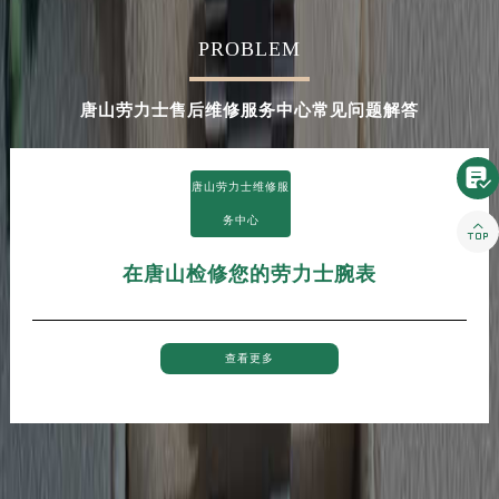
河南省新乡市红旗区人民路劳力士售后服务中心（需提前预约）
PROBLEM
河南省信阳市浉河区东方红大道劳力士售后服务中心（需提前预约）
河南省许昌市魏都区建安大道与八龙路交叉口劳力士售后服务中心（需提前预约）
唐山劳力士售后维修服务中心常见问题解答
河南省郑州市二七区民主路10号华润大厦29层2905室劳力士售后服务中心（需提前预约）
河南省周口市川汇区七一路劳力士售后服务中心（需提前预约）
河南省驻马店市驿城区乐山大道与置地大道交叉口劳力士售后服务中心（需提前预约）

唐山劳力士维修服
湖北省鄂州市鄂城区文星大道劳力士售后服务中心（需提前预约）
务中心

湖北省黄冈市黄州区赤壁大道劳力士售后服务中心（需提前预约）
湖北省黄石市黄石港区武汉路劳力士售后服务中心（需提前预约）
在唐山检修您的劳力士腕表
湖北省荆门市东宝中天街步行街劳力士售后服务中心（需提前预约）
湖北省荆州市荆州区荆中路劳力士售后服务中心（需提前预约）
湖北省十堰市茅箭区人民北路劳力士售后服务中心（需提前预约）
查看更多
湖北省随州市曾都区青年路劳力士售后服务中心（需提前预约）
湖北省咸宁市咸安区长安大道劳力士售后服务中心（需提前预约）
湖北省襄阳市樊城区长虹路与人民路交叉口劳力士售后服务中心（需提前预约）
湖北省孝感市孝南区复兴大道劳力士售后服务中心（需提前预约）