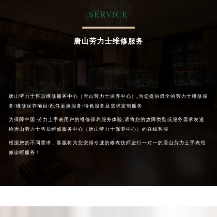
内蒙古自治区呼和浩特市玉泉区大学西街70号华润万象城写字楼（鄂尔多斯大厦）23层2326室（需提前预约）
SERVICE
甘肃省兰州市七里河区西津西路16号兰州中心写字楼21层2102室（需提前预约）
重庆市解放碑渝中区民权路28号英利国际金融中心写字楼20层01室（需提前预约）
唐山劳力士维修服务
黑龙江省大庆市萨尔图区会战大街劳力士售后服务中心（需提前预约）
黑龙江省鹤岗市向阳区红军路劳力士售后服务中心（需提前预约）
黑龙江省黑河市爱辉区中央街劳力士售后服务中心（需提前预约）
黑龙江省鸡西市鸡冠区红军路劳力士售后服务中心（需提前预约）
唐山劳力士售后维修服务中心（唐山劳力士保养中心）,为您提供最全的劳力士维修服
黑龙江省佳木斯市向阳区长安路劳力士售后服务中心（需提前预约）
务/维修保养项目/配件更换服务/特色服务及需求定制服务
黑龙江省牡丹江市东安区太平路劳力士售后服务中心（需提前预约）
为保障中国·劳力士手表用户的维修保养服务体验,请将您的故障类型或服务需求发送
黑龙江省七台河市桃山区大同街劳力士售后服务中心（需提前预约）
给唐山劳力士售后维修服务中心（唐山劳力士保养中心）的在线客服
黑龙江省齐齐哈尔市龙沙区龙华路劳力士售后服务中心（需提前预约）
根据您的不同需求，客服将为您安排专业的修表技师进行一对一的唐山劳力士手表维
修诊断服务！
黑龙江省双鸭山市尖山区新兴大街劳力士售后服务中心（需提前预约）
黑龙江省绥化市北林区新华街与康庄路交叉口劳力士售后服务中心（需提前预约）
黑龙江省伊春市伊美区通河路劳力士售后服务中心（需提前预约）
吉林省白城市洮北区明仁南街劳力士售后服务中心（需提前预约）
吉林省白山市浑江区浑江大街劳力士售后服务中心（需提前预约）