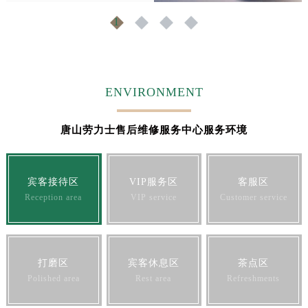
福建省宁德市蕉城区天湖东路劳力士售后服务中心（需提前预约）
1
2
3
4
福建省莆田市城厢区霞林街道荔华东大道劳力士售后服务中心（需提前预约）
福建省三明市三元区东乾二路劳力士售后服务中心（需提前预约）
福建省漳州市龙文区步港路劳力士售后服务中心（需提前预约）
江苏省常州市新北区龙锦路1590号现代传媒中心5号楼10层1008室劳力士售后服务中心（需提前预约）
ENVIRONMENT
江苏省淮安市清江浦区淮海北路劳力士售后服务中心（需提前预约）
江苏省连云港市海州区通灌北路劳力士售后服务中心（需提前预约）
唐山劳力士售后维修服务中心服务环境
江苏省南京市秦淮区中山南路1号南京中心22层22-C1-C3室劳力士售后服务中心（需提前预约）
江苏省宿迁市宿城区西湖路劳力士售后服务中心（需提前预约）
宾客接待区
VIP服务区
客服区
江苏省泰州市海陵区永定东路399号置地商务中心东塔（华润万象城）17层1706室劳力士售后服务中心（需提前预约）
Reception area
VIP service
Customer service
江苏省徐州市鼓楼区淮海东路29号苏宁广场IFC国际金融中心35层3508室劳力士售后服务中心（需提前预约）
江苏省盐城市盐都区世纪大道5号盐城金融城写字楼1号楼16层1604室劳力士售后服务中心（需提前预约）
江苏省扬州市邗江区国展路29号星耀天地写字楼1号楼18层1803室劳力士售后服务中心（需提前预约）
江苏省镇江市京口区中山东路劳力士售后服务中心（需提前预约）
打磨区
宾客休息区
茶点区
Polished area
Rest area
Refreshments
江西省抚州市临川区赣东大道劳力士售后服务中心（需提前预约）
江西省赣州市章贡区文清路劳力士售后服务中心（需提前预约）