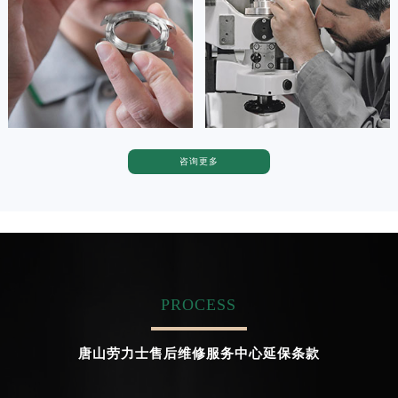
广东省茂名市电白区水东街道迎宾大道劳力士售后服务中心（需提前预约）
广东省梅州市梅江区金燕大道劳力士售后服务中心（需提前预约）


广东省清远市清城区湖西路劳力士售后服务中心（需提前预约）
天津劳力士维修
上海劳力士维修
广东省汕头市龙湖区长平路劳力士售后服务中心（需提前预约）
广东省汕尾市城区香洲街道园林社区翠园街劳力士售后服务中心（需提前预约）
广东省韶关市武江区芙蓉新区与老城中心交汇处劳力士售后服务中心（需提前预约）
广东省深圳市罗湖区深南东路5001号华润大厦17层1701室劳力士售后服务中心（需提前预约）
咨询更多
卡罗琳·卡桑德拉
辛迪·克莱门特
广东省阳江市江城区东风一路劳力士售后服务中心（需提前预约）
资深劳力士技师
资深劳力士技师
是劳力士售后维修服务中心
是劳力士维修售后服务中心
广东省云浮市云城区金山路劳力士售后服务中心（需提前预约）
(劳力士保养售后中心)
(劳力士维修保养中心)
广东省湛江市赤坎区观海北路劳力士售后服务中心（需提前预约）
的高级技师之一
的高级技师之一
Chengdu Rolex Maintain center
Beijing Rolex Maintain center
广东省肇庆市端州区信安大道与砚都大道交汇处劳力士售后服务中心（需提前预约）
广西壮族自治区百色市右江区中山二路劳力士售后服务中心（需提前预约）
PROCESS
广西壮族自治区北海市海城区北京路劳力士售后服务中心（需提前预约）


成都劳力士维修
北京劳力士维修售后服务中心
广西壮族自治区崇左市江州区石景林街道友谊大道与丽川路交汇处劳力士售后服务中心（需提前预约）
唐山劳力士售后维修服务中心延保条款
广西壮族自治区防城港市港口区金花茶大道劳力士售后服务中心（需提前预约）
广西壮族自治区贵港市港北区港城街道布山大道与仙衣路交叉口劳力士售后服务中心（需提前预约）