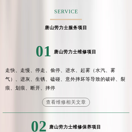
吉林省吉林市船营区河南街劳力士售后服务中心（需提前预约）
SERVICE
吉林省辽源市龙山区人民大街劳力士售后服务中心（需提前预约）
吉林省梅河口市新华街道梅河大街劳力士售后服务中心（需提前预约）
唐山劳力士服务项目
吉林省四平市铁东区紫气大路与南九经街交汇处劳力士售后服务中心（需提前预约）
吉林省松原市宁江区五环大街劳力士售后服务中心（需提前预约）
01
吉林省通化市东昌区环通乡江南大街劳力士售后服务中心（需提前预约）
唐山劳力士维修项目
吉林省延边市延吉市解放路劳力士售后服务中心（需提前预约）
辽宁省鞍山市铁东区站前街劳力士售后服务中心（需提前预约）
走快、走慢、停走、偷停、进水、起雾（水汽、雾
辽宁省本溪市平山区胜利路劳力士售后服务中心（需提前预约）
辽宁省朝阳市双塔区新华路劳力士售后服务中心（需提前预约）
气）、进灰、生锈、磕碰、意外摔坏等导致的破碎、裂
辽宁省丹东市振兴区七经街劳力士售后服务中心（需提前预约）
痕、划痕、断开、摔停
辽宁省抚顺市新抚区东一路劳力士售后服务中心（需提前预约）
查看维修相关文章
辽宁省阜新市海州区解放大街劳力士售后服务中心（需提前预约）
辽宁省葫芦岛市连山区中央路劳力士售后服务中心（需提前预约）
辽宁省锦州市古塔区中央大街劳力士售后服务中心（需提前预约）
02
唐山劳力士维修保养项目
辽宁省辽阳市白塔区新运大街劳力士售后服务中心（需提前预约）