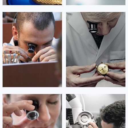
澳门特别行政区大堂区议事亭前地（新马路）劳力士售后服务中心（需提前预约）
澳门特别行政区风顺堂区南湾大马路劳力士售后服务中心（需提前预约）
艾德琳·亚历桑德拉
艾莉森·安吉莉亚
澳门特别行政区花地玛堂区关闸广场劳力士售后服务中心（需提前预约）
资深劳力士技师
资深劳力士技师
澳门特别行政区花王堂区大三巴商圈劳力士售后服务中心（需提前预约）
是劳力士售后维修服务中心
是劳力士售后服务中心
澳门特别行政区嘉模堂区官也街劳力士售后服务中心（需提前预约）
(劳力士保养中心)
(劳力士维修中心)
的高级技师之一
的高级技师之一
澳门省路氹城市金光大道劳力士售后服务中心（需提前预约）
Guangzhou Rolex Maintain center
Shenzhen Rolex Maintain center
澳门特别行政区望德堂区塔石广场劳力士售后服务中心（需提前预约）
福建省福州市鼓楼区五四路128-1号恒力城写字楼15层03室劳力士售后服务中心（需提前预约）


广州劳力士维修
深圳劳力士维修
福建省厦门市思明区湖滨东路95号万象城华润大厦B座11层1104室劳力士售后服务中心（需提前预约）
广东省潮州市潮安区新风路与潮汕路交汇处劳力士售后服务中心（需提前预约）
广东省广州市天河区天河路230号万菱汇国际中心A塔7层704室劳力士售后服务中心（需提前预约）
广东省广州市越秀区环市东路371-375号世界贸易中心大厦南塔15层1507室劳力士售后服务中心（需提前预约）
广东省河源市源城区越王大道劳力士售后服务中心（需提前预约）
安尼塔·阿普里尔
贝亚特·布兰奇
广东省惠州市惠城区江北文昌一路7号华贸大厦1座30层3005室劳力士售后服务中心（需提前预约）
资深劳力士技师
资深劳力士技师
是劳力士售后维修服务中心
是劳力士售后维修服务中心
广东省江门市蓬江区广场西路劳力士售后服务中心（需提前预约）
(劳力士售后中心)
(劳力士保养中心)
的高级技师之一
的高级技师之一
广东省揭阳市榕城进贤门步行街劳力士售后服务中心（需提前预约）
Tianjin Rolex Maintain center
Nanjing Rolex Maintain center