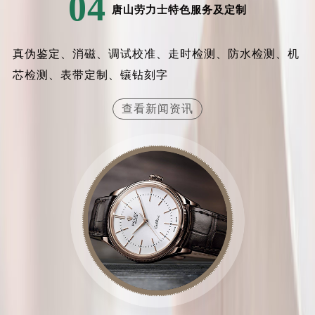
04
唐山劳力士特色服务及定制
内蒙古自治区乌兰察布市集宁区恩和大街劳力士售后服务中心（需提前预约）
内蒙古自治区锡林郭勒盟市锡林浩特市光明街与额尔敦路交叉口劳力士售后服务中心（需提前预约）
内蒙古自治区兴安盟市乌兰浩特市兴安大街劳力士售后服务中心（需提前预约）
真伪鉴定、消磁、调试校准、走时检测、防水检测、机
山西省大同市平城区迎宾街劳力士售后服务中心（需提前预约）
芯检测、表带定制、镶钻刻字
山西省晋城市城区黄华街劳力士售后服务中心（需提前预约）
查看新闻资讯
山西省晋中市榆次区顺城街劳力士售后服务中心（需提前预约）
山西省临汾市尧都区解放路劳力士售后服务中心（需提前预约）
山西省吕梁市离石区永宁中路与建设街交叉口劳力士售后服务中心（需提前预约）
山西省朔州市朔城区怡西路与鄯阳西街交汇处劳力士售后服务中心（需提前预约）
山西省忻州市忻府区和平东街与七一南路交叉口劳力士售后服务中心（需提前预约）
山西省阳泉市郊区平阳东街与新城大道交叉口劳力士售后服务中心（需提前预约）
山西省运城市盐湖区河东街劳力士售后服务中心（需提前预约）
山西省长治市潞州区英雄中路劳力士售后服务中心（需提前预约）
山西省太原市迎泽区迎泽街道解放路15号亨得利名表维修授权店3楼劳力士售后服务中心（需提前预约）
天津市和平区赤峰道136号天津国际金融中心26层2603室劳力士售后服务中心（需提前预约）
安徽省安庆市迎江区人民路劳力士售后服务中心（需提前预约）