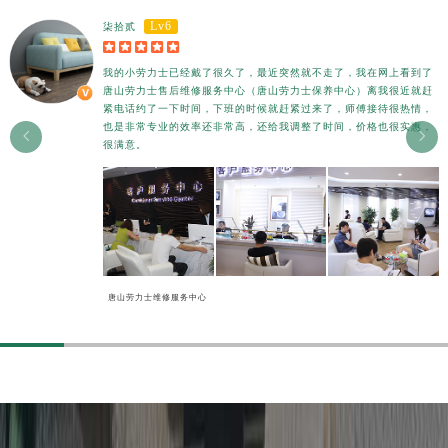
香港特别行政区尖沙咀区油尖旺区广东道劳力士售后服务中心（需提前预约）
Lv6
柒拾贰
香港特别行政区金钟区中西区金钟道劳力士售后服务中心（需提前预约）





香港特别行政区九龙区油尖旺区弥敦道劳力士售后服务中心（需提前预约）
我的小劳力士已经戴了很久了，最近突然就不走了，我在网上看到了
唐山劳力士售后维修服务中心（唐山劳力士保养中心）离我很近就赶
香港特别行政区铜锣湾区湾仔区轩尼诗道劳力士售后服务中心（需提前预约）
紧电话约了一下时间，下班的时候就赶紧过来了，师傅接待很热情，
河南省安阳市文峰区解放大道劳力士售后服务中心（需提前预约）
也是非常专业的效率还非常高，还给我调整了时间，价格也很实惠，


很满意。
河南省鹤壁市淇滨区九州路劳力士售后服务中心（需提前预约）
河南省济源市沁园街道济水大道劳力士售后服务中心（需提前预约）
河南省焦作市解放区解放路劳力士售后服务中心（需提前预约）
河南省开封市鼓楼区中山路劳力士售后服务中心（需提前预约）
河南省洛阳市西工区中州中路与解放路交叉口劳力士售后服务中心（需提前预约）
河南省漯河市源汇区交通路劳力士售后服务中心（需提前预约）
唐山劳力士维修服务中心
河南省南阳市宛城区范蠡东路与南都路交叉口劳力士售后服务中心（需提前预约）
河南省平顶山市卫东区建设路劳力士售后服务中心（需提前预约）
河南省濮阳市大华龙区开州路绿城路交叉口劳力士售后服务中心（需提前预约）
河南省三门峡市湖滨区和平路劳力士售后服务中心（需提前预约）
河南省商丘市梁园区神火大道劳力士售后服务中心（需提前预约）