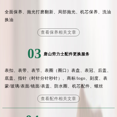
辽宁省盘锦市兴隆台区石油大街劳力士售后服务中心（需提前预约）
辽宁省铁岭市银州区南马路劳力士售后服务中心（需提前预约）
全面保养、抛光打磨翻新、局部抛光、机芯保养、洗油
辽宁省营口市站前区市府路与渤海大街交叉口劳力士售后服务中心（需提前预约）
换油
辽宁省沈阳市沈河区中街路137号亨得利名表维修授权店1楼劳力士售后服务中心（需提前预约）
查看保养相关文章
辽宁省沈阳市沈河区中街路83号亨得利名表维修授权店1楼劳力士售后服务中心（需提前预约）
北京市朝阳区建国门外大街甲6号华熙国际中心D座11层1102室劳力士售后服务中心（北京总部）（需提前预约）
北京市东城区东长安街1号王府井东方广场W3座6层602室劳力士售后服务中心（需提前预约）
03
唐山劳力士配件更换服务
河北省保定市竞秀区朝阳北大街北国先天下劳力士售后服务中心（需提前预约）
内蒙古自治区阿拉善盟市左旗土尔扈特大街劳力士售后服务中心（需提前预约）
内蒙古自治区巴彦淖尔市临河区新华街劳力士售后服务中心（需提前预约）
表扣、表带、表节、表圈（圈口）表盘、表冠、后盖、
内蒙古自治区包头市青山区幸福路甲3号王府井百货名表维修劳力士售后服务中心（需提前预约）
底盖、指针（时针分针秒针）、商标/logo、刻度、表
内蒙古自治区赤峰市红山区哈达街劳力士售后服务中心（需提前预约）
蒙/玻璃/表面/镜面/表盖、防水圈、机芯配件、螺丝
内蒙古自治区鄂尔多斯市东胜区伊金霍洛街劳力士售后服务中心（需提前预约）
查看配件相关文章
内蒙古自治区呼伦贝尔市海拉尔区中央街劳力士售后服务中心（需提前预约）
内蒙古自治区通辽市科尔沁区明仁大街劳力士售后服务中心（需提前预约）
内蒙古自治区乌海市海勃湾区人民南路劳力士售后服务中心（需提前预约）