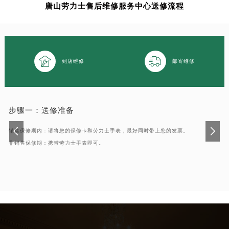
唐山劳力士售后维修服务中心送修流程
南通市崇川区工农路57号圆融广场写字楼16层1603室（需提前预约）
苏州市苏州工业园区星港街199号苏州中心办公楼C座22层08室（需提前预约）
武汉市江汉区解放大道686号世界贸易大厦38层09室（需提前预约）
南宁市青秀区金湖路59号地王大厦12楼1224室（需提前预约）


到店维修
邮寄维修
合肥市蜀山区潜山路111号万象城华润大厦B座12楼03室（需提前预约）
泉州市丰泽区宝洲路729号浦西万达中心写字楼A座7楼709室（需提前预约）
青岛市南区山东路6号华润大厦B座22层04室（需提前预约）
烟台市芝罘区胜利路139号万达金融中心A座907室（需提前预约）
步骤一：
送修准备
长春市朝阳区西安大路727号中银大厦A座(旺进大厦)18层09室（需提前预约）
销售保修期内：请将您的保修卡和劳力士手表，最好同时带上您的发票。
贵阳市南明区都司高架桥路33号亨特国际金融中心14楼14D（需提前预约）
非销售保修期：携带劳力士手表即可。
昆明市盘龙区北京路928号同德昆明广场写字楼10层06室（需提前预约）
石家庄市长安区中山东路39号勒泰中心写字楼B座13层07室（需提前预约）
西安市碑林区南关正街88号华侨城长安国际中心E座6楼10室（需提前预约）
海口市龙华区金贸东路5号海口华润大厦B座17层1707室（需提前预约）
唐山市路南区新华东道100号万达广场写字楼A座10层1002室（需提前预约）
台州市椒江区东海大道1800号腾达中心东1幢20楼2002室（需提前预约）