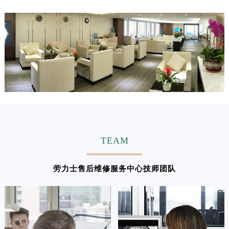
江西省吉安市吉州区井冈山大道劳力士售后服务中心（需提前预约）
江西省景德镇市珠山区珠山中路劳力士售后服务中心（需提前预约）
江西省九江市浔阳区浔阳路劳力士售后服务中心（需提前预约）
江西省南昌市红谷滩新区红谷中大道998号绿地双子塔（中央广场）A1座办公楼14层1407室劳力士售后服务中心（需提前预约）
江西省萍乡市安源区萍安北大道与康庄路交叉口劳力士售后服务中心（需提前预约）
江西省上饶市信州区滨江西路劳力士售后服务中心（需提前预约）
江西省新余市渝水区北湖西路劳力士售后服务中心（需提前预约）
江西省宜春市袁州区中山中路劳力士售后服务中心（需提前预约）
江西省鹰潭市月湖区胜利东路劳力士售后服务中心（需提前预约）
山东省德州市德城区东风中路劳力士售后服务中心（需提前预约）
TEAM
山东省东营市东营区济南路劳力士售后服务中心（需提前预约）
山东省济南市历下区经十路11111号华润中心写字楼（万象城）15层1508室劳力士售后服务中心（需提前预约）
劳力士售后维修服务中心技师团队
山东省济宁市任城区太白楼路劳力士售后服务中心（需提前预约）
山东省莱芜市文化南路8号银座商城名表维修一楼名表维修劳力士售后服务中心（需提前预约）
山东省临沂市兰山区解放路劳力士售后服务中心（需提前预约）
山东省日照市东港区烟台路劳力士售后服务中心（需提前预约）