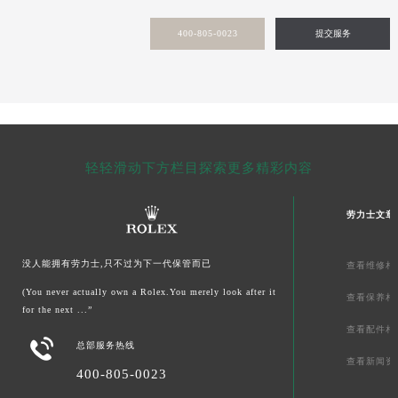
甘肃省敦煌市沙州镇阳关中路劳力士售后服务中心（需提前预约）
400-805-0023
提交服务
甘肃省合作市人民街劳力士售后服务中心（需提前预约）
甘肃省嘉峪关市雄关区新华中路劳力士售后服务中心（需提前预约）
甘肃省金昌市金川区北京路劳力士售后服务中心（需提前预约）
甘肃省酒泉市肃州区西大街劳力士售后服务中心（需提前预约）
甘肃省临夏市城南街道团结路劳力士售后服务中心（需提前预约）
甘肃省陇南市武都区人民路劳力士售后服务中心（需提前预约）
轻轻滑动下方栏目探索更多精彩内容
甘肃省平凉市崆峒区西大街劳力士售后服务中心（需提前预约）
甘肃省庆阳市西峰区南大街劳力士售后服务中心（需提前预约）
劳力士文章
甘肃省天水市秦州区民主路劳力士售后服务中心（需提前预约）
甘肃省武威市凉州区迎宾路劳力士售后服务中心（需提前预约）
没人能拥有劳力士,只不过为下一代保管而已
查看维修相
甘肃省张掖市甘州区民乐北路劳力士售后服务中心（需提前预约）
(You never actually own a Rolex.You merely look after it
查看保养相
宁夏回族自治区固原市原州区文化街劳力士售后服务中心（需提前预约）
for the next ...”
查看配件相
宁夏回族自治区石嘴山市大武口区贺兰山路劳力士售后服务中心（需提前预约）

总部服务热线
宁夏回族自治区吴忠市利通区开元大道劳力士售后服务中心（需提前预约）
查看新闻资
400-805-0023
宁夏回族自治区银川市兴庆区新华东路97号新百中心C馆一层C1-18号商铺劳力士售后服务中心（需提前预约）