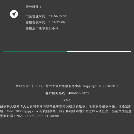
宁夏回族自治区中卫市沙坡头区鼓楼东街劳力士售后服务中心（需提前预约）
营业时间：

青海省果洛藏族自治州玛沁县团结路劳力士售后服务中心（需提前预约）
门店营业时间：09:00-19:30
青海省海北藏族自治州海晏县将军路劳力士售后服务中心（需提前预约）
客服在线时间：8:00-22:00
客服及门店节假日不休
青海省海东市乐都区滨河路劳力士售后服务中心（需提前预约）
青海省海南藏族自治州共和县青海湖大街劳力士售后服务中心（需提前预约）
青海省海西蒙古族藏族自治州德令哈市柴达木路劳力士售后服务中心（需提前预约）
青海省黄南藏族自治州同仁市德合隆路劳力士售后服务中心（需提前预约）
青海省西宁市城西区海湖新区西关大道劳力士售后服务中心（需提前预约）
青海省玉树藏族自治州结古镇胜利路劳力士售后服务中心（需提前预约）
陕西省安康市汉滨区金州路劳力士售后服务中心（需提前预约）
版权所有:（Rolex）
劳力士售后维修服务中心
Copyright © 2018-2032
陕西省宝鸡市渭滨区经二路劳力士售后服务中心（需提前预约）
客户服务热线：
400-805-0023
陕西省汉中市汉台区北大街劳力士售后服务中心（需提前预约）
XML
陕西省商洛市商州区州城街劳力士售后服务中心（需提前预约）
如权利人或知情人士发现本站内容存在事实错误或涉及版权、名誉权等侵权问题，请通过邮
箱：2557628530@qq.com 与我们联系，我们将在收到通知后立即依法处理。当前页面信息
陕西省铜川市王益区红旗街劳力士售后服务中心（需提前预约）
更新时间：2026-08-07T17:14:01+08:00
陕西省渭南市临渭区东风大街劳力士售后服务中心（需提前预约）
陕西省咸阳市秦都区沣西新城统一西路与白马河路交汇处劳力士售后服务中心（需提前预约）