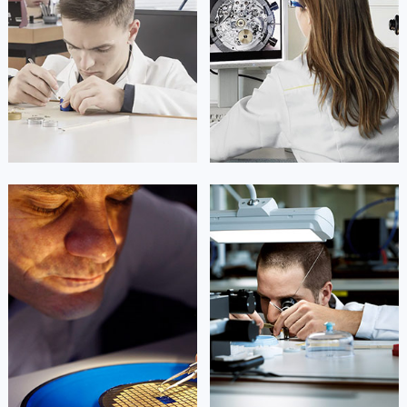
山东省泰安市泰山区财源街道泰山大街劳力士售后服务中心（需提前预约）
山东省威海市环翠区新威海路89号振华商厦一楼名表维修劳力士售后服务中心（需提前预约）
山东省潍坊市奎文区东风东街劳力士售后服务中心（需提前预约）
山东省枣庄市滕州市北辛路与善国路交叉口劳力士售后服务中心（需提前预约）
山东省淄博市张店区金晶大道劳力士售后服务中心（需提前预约）
上海市黄浦区南京东路299号宏伊国际广场写字楼8层806室劳力士售后服务中心（需提前预约）
上海市徐汇区虹桥路3号港汇中心2座37层3705室劳力士售后服务中心（需提前预约）
浙江省杭州市上城区钱江路1366号华润大厦A座5层503-5室劳力士售后服务中心（需提前预约）
凯罗尔·切尔西
达芙妮·克劳迪娅
浙江省湖州市吴兴区劳动路劳力士售后服务中心（需提前预约）
资深劳力士技师
资深劳力士技师
浙江省嘉兴市南湖区广益路705号嘉兴世界贸易中心A座13层1304室劳力士售后服务中心（需提前预约）
是劳力士售后维修服务中心
是劳力士手表维修点
(劳力士保养中心)
(劳力士售后服务中心)
浙江省金华市金东区东市南街777号金华万达广场4号楼22楼2209室劳力士售后服务中心（需提前预约）
的高级技师之一
的高级技师之一
Beijing Rolex Maintain center
Shanghai Rolex Maintain center
浙江省丽水市莲都区解放街劳力士售后服务中心（需提前预约）
浙江省宁波市江北区大闸南路500号来福士广场办公楼20层2009室劳力士售后服务中心（需提前预约）
浙江省衢州市柯城区上街劳力士售后服务中心（需提前预约）


北京劳力士维修
上海劳力士维修
浙江省绍兴市越城区胜利东路379号世茂天际中心写字楼8层805室劳力士售后服务中心（需提前预约）
浙江省舟山市定海区解放东路劳力士售后服务中心（需提前预约）