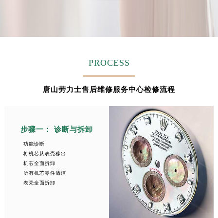
安徽省蚌埠市蚌山区淮河路劳力士售后服务中心（需提前预约）
安徽省亳州市谯城区魏武大道劳力士售后服务中心（需提前预约）
安徽省池州市贵池区长江路劳力士售后服务中心（需提前预约）
安徽省滁州市琅琊区南谯北路劳力士售后服务中心（需提前预约）
安徽省阜阳市颍州区颍州北路劳力士售后服务中心（需提前预约）
PROCESS
安徽省淮北市相山区淮海路劳力士售后服务中心（需提前预约）
安徽省淮南市田家庵区国庆中路劳力士售后服务中心（需提前预约）
唐山劳力士售后维修服务中心检修流程
安徽省黄山市屯溪区黄山西路劳力士售后服务中心（需提前预约）
安徽省六安市金安区解放中路劳力士售后服务中心（需提前预约）
步骤一： 诊断与拆卸
安徽省马鞍山市雨山区湖南西路劳力士售后服务中心（需提前预约）
安徽省宿州市埇桥区人民中路劳力士售后服务中心（需提前预约）
功能诊断
将机芯从表壳移出
安徽省铜陵市铜官区石城大道劳力士售后服务中心（需提前预约）
机芯全面拆卸
安徽省芜湖市镜湖区中山路步行街劳力士售后服务中心（需提前预约）
所有机芯零件清洁
表壳全面拆卸
安徽省宣城市宣州区叠嶂西路劳力士售后服务中心（需提前预约）
福建省龙岩市新罗区九一南路劳力士售后服务中心（需提前预约）
福建省南平市建阳区人民西路劳力士售后服务中心（需提前预约）