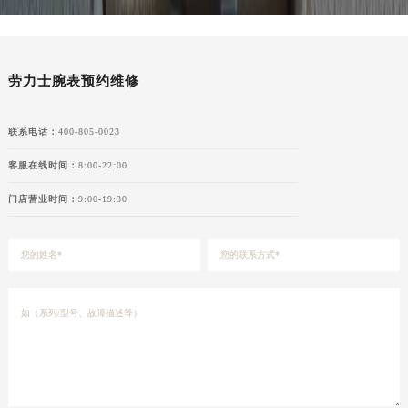
湖北省宜昌市西陵区夷陵大道与港窑路劳力士售后服务中心（需提前预约）
湖南省常德市武陵区人民路劳力士售后服务中心（需提前预约）
湖南省郴州市北湖区国庆北路劳力士售后服务中心（需提前预约）
劳力士腕表预约维修
湖南省衡阳市雁峰区解放路劳力士售后服务中心（需提前预约）
湖南省怀化市鹤城区迎丰中路劳力士售后服务中心（需提前预约）
联系电话：
400-805-0023
湖南省娄底市娄星区长青街劳力士售后服务中心（需提前预约）
湖南省邵阳市双清区东风路劳力士售后服务中心（需提前预约）
客服在线时间：
8:00-22:00
湖南省湘潭市雨湖区莲城大道劳力士售后服务中心（需提前预约）
门店营业时间：
9:00-19:30
湖南省益阳市赫山区桃花仑路劳力士售后服务中心（需提前预约）
湖南省永州市冷水滩区永州大道与中兴路交叉口劳力士售后服务中心（需提前预约）
湖南省岳阳市岳阳楼区东茅岭路劳力士售后服务中心（需提前预约）
湖南省张家界市永定区解放路劳力士售后服务中心（需提前预约）
湖南省长沙市芙蓉区建湘路393号世茂环球金融中心写字楼10层1013室劳力士售后服务中心（需提前预约）
湖南省株洲市芦淞区建设南路劳力士售后服务中心（需提前预约）
甘肃省白银市白银区北京路劳力士售后服务中心（需提前预约）
甘肃省定西市安定区解放路劳力士售后服务中心（需提前预约）