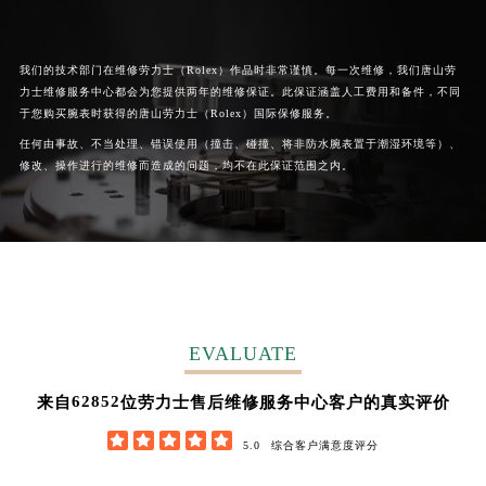
广西壮族自治区桂林市秀峰区红岭路劳力士售后服务中心（需提前预约）
广西壮族自治区河池市金城江区金城江街道朝阳路劳力士售后服务中心（需提前预约）
我们的技术部门在维修劳力士（Rolex）作品时非常谨慎。每一次维修，我们唐山劳
广西壮族自治区贺州市八步区城东街道灵峰南路劳力士售后服务中心（需提前预约）
力士维修服务中心都会为您提供两年的维修保证。此保证涵盖人工费用和备件，不同
广西壮族自治区来宾市兴宾区桂中大道劳力士售后服务中心（需提前预约）
于您购买腕表时获得的唐山劳力士（Rolex）国际保修服务。
广西壮族自治区柳州市城中区中山中路劳力士售后服务中心（需提前预约）
任何由事故、不当处理、错误使用（撞击、碰撞、将非防水腕表置于潮湿环境等）、
广西壮族自治区钦州市钦南区金海湾东大街劳力士售后服务中心（需提前预约）
修改、操作进行的维修而造成的问题，均不在此保证范围之内。
广西壮族自治区梧州市万秀区龙湖镇高旺路劳力士售后服务中心（需提前预约）
广西壮族自治区玉林市玉州区金玉路劳力士售后服务中心（需提前预约）
海南省儋州市儋州市那大镇兰洋北路劳力士售后服务中心（需提前预约）
海南省东方市八所镇解放西路劳力士售后服务中心（需提前预约）
海南省琼海市嘉积镇东风路劳力士售后服务中心（需提前预约）
海南省三沙市西沙区西沙群岛永兴岛北京路劳力士售后服务中心（需提前预约）
EVALUATE
海南省三亚市吉阳区迎宾路劳力士售后服务中心（需提前预约）
62852
来自
位劳力士售后维修服务中心客户的真实评价
海南省万宁市万城镇解放路劳力士售后服务中心（需提前预约）





海南省文昌市文城镇教育东路劳力士售后服务中心（需提前预约）
5.0
综合客户满意度评分
海南省五指山市通什镇三月三大道劳力士售后服务中心（需提前预约）