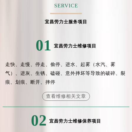
吉林省吉林市船营区河南街劳力士售后服务中心（需提前预约）
SERVICE
吉林省辽源市龙山区人民大街劳力士售后服务中心（需提前预约）
吉林省梅河口市新华街道梅河大街劳力士售后服务中心（需提前预约）
宜昌劳力士服务项目
吉林省四平市铁东区紫气大路与南九经街交汇处劳力士售后服务中心（需提前预约）
吉林省松原市宁江区五环大街劳力士售后服务中心（需提前预约）
01
吉林省通化市东昌区环通乡江南大街劳力士售后服务中心（需提前预约）
宜昌劳力士维修项目
吉林省延边市延吉市解放路劳力士售后服务中心（需提前预约）
辽宁省鞍山市铁东区站前街劳力士售后服务中心（需提前预约）
走快、走慢、停走、偷停、进水、起雾（水汽、雾
辽宁省本溪市平山区胜利路劳力士售后服务中心（需提前预约）
气）、进灰、生锈、磕碰、意外摔坏等导致的破碎、裂
辽宁省朝阳市双塔区新华路劳力士售后服务中心（需提前预约）
痕、划痕、断开、摔停
辽宁省丹东市振兴区七经街劳力士售后服务中心（需提前预约）
辽宁省抚顺市新抚区东一路劳力士售后服务中心（需提前预约）
查看维修相关文章
辽宁省阜新市海州区解放大街劳力士售后服务中心（需提前预约）
辽宁省葫芦岛市连山区中央路劳力士售后服务中心（需提前预约）
02
辽宁省锦州市古塔区中央大街劳力士售后服务中心（需提前预约）
宜昌劳力士维修保养项目
辽宁省辽阳市白塔区新运大街劳力士售后服务中心（需提前预约）