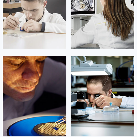
山东省泰安市泰山区财源街道泰山大街劳力士售后服务中心（需提前预约）
山东省威海市环翠区新威海路89号振华商厦一楼名表维修劳力士售后服务中心（需提前预约）
山东省潍坊市奎文区东风东街劳力士售后服务中心（需提前预约）
山东省枣庄市滕州市北辛路与善国路交叉口劳力士售后服务中心（需提前预约）
山东省淄博市张店区金晶大道劳力士售后服务中心（需提前预约）
上海市黄浦区南京东路299号宏伊国际广场写字楼8层806室劳力士售后服务中心（需提前预约）
上海市徐汇区虹桥路3号港汇中心2座37层3705室劳力士售后服务中心（需提前预约）
凯罗尔·切尔西
达芙妮·克劳迪娅
浙江省杭州市上城区钱江路1366号华润大厦A座5层503-5室劳力士售后服务中心（需提前预约）
资深劳力士技师
资深劳力士技师
浙江省湖州市吴兴区劳动路劳力士售后服务中心（需提前预约）
是劳力士售后维修服务中心
是劳力士手表维修点
浙江省嘉兴市南湖区广益路705号嘉兴世界贸易中心A座13层1304室劳力士售后服务中心（需提前预约）
(劳力士保养中心)
(劳力士售后服务中心)
的高级技师之一
的高级技师之一
浙江省金华市金东区东市南街777号金华万达广场4号楼22楼2209室劳力士售后服务中心（需提前预约）
Beijing Rolex Maintain center
Shanghai Rolex Maintain center
浙江省丽水市莲都区解放街劳力士售后服务中心（需提前预约）
浙江省宁波市江北区大闸南路500号来福士广场办公楼20层2009室劳力士售后服务中心（需提前预约）


北京劳力士维修
上海劳力士维修
浙江省衢州市柯城区上街劳力士售后服务中心（需提前预约）
浙江省绍兴市越城区胜利东路379号世茂天际中心写字楼8层805室劳力士售后服务中心（需提前预约）
浙江省舟山市定海区解放东路劳力士售后服务中心（需提前预约）