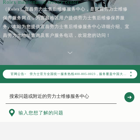
Rolex maintenance service center
（Rolex）宜昌劳力士售后维修服务中心，是宜昌劳力士维修
保养服务网点，为宜昌地区用户提供劳力士售后维修保养服
务。本站为您提供宜昌劳力士售后维修服务中心详细介绍、宜
昌劳力士地址查询及客户服务电话，欢迎您的访问！
2026年8月劳力士中国区售后服务网络优化升级公告
2026年8月劳力士全国官方售后客户服务热线：400-805-0023
▲
官网公告>
劳力士官方全国统一服务热线400-805-0023，服务覆盖中国大陆、香港、澳门、台湾全部区域（非大陆需加拨“+86”）
▼
2026年8月劳力士售后服务中心最新网点地址：
北京市朝阳区建国门外大街甲6号华熙国际中心写字楼D座11层1102室（北京总部）（需提前预约）
北京市东城区东长安街1号东方广场写字楼W3座6层602室（需提前预约）
天津市和平区赤峰道136号天津国际金融中心写字楼26层2603室（需提前预约）

输入您想了解的问题
上海市徐汇区虹桥路3号港汇中心写字楼2座37层3705室（需提前预约）
上海市黄浦区南京东路299号宏伊国际广场写字楼8层806室（需提前预约）
南京市秦淮区中山南路1号（新街口）南京中心写字楼22层C1-1室（需提前预约）