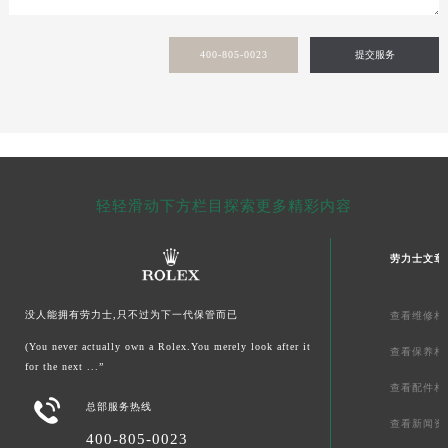
甘肃省敦煌市沙州镇阳关中路劳力士售后服务中心（需提前预约）
甘肃省合作市人民街劳力士售后服务中心（需提前预约）
400-805-0023
提交服务
甘肃省嘉峪关市雄关区新华中路劳力士售后服务中心（需提前预约）
甘肃省金昌市金川区北京路劳力士售后服务中心（需提前预约）
甘肃省酒泉市肃州区西大街劳力士售后服务中心（需提前预约）
甘肃省临夏市城南街道团结路劳力士售后服务中心（需提前预约）
甘肃省陇南市武都区人民路劳力士售后服务中心（需提前预约）
轻轻滑动下方栏目探索更多精彩内容
甘肃省平凉市崆峒区西大街劳力士售后服务中心（需提前预约）
甘肃省庆阳市西峰区南大街劳力士售后服务中心（需提前预约）
劳力士文章
甘肃省天水市秦州区民主路劳力士售后服务中心（需提前预约）
甘肃省武威市凉州区迎宾路劳力士售后服务中心（需提前预约）
没人能拥有劳力士,只不过为下一代保管而已
查看维修相
甘肃省张掖市甘州区民乐北路劳力士售后服务中心（需提前预约）
(You never actually own a Rolex.You merely look after it
宁夏回族自治区固原市原州区文化街劳力士售后服务中心（需提前预约）
查看保养相
for the next ...”
宁夏回族自治区石嘴山市大武口区贺兰山路劳力士售后服务中心（需提前预约）
查看配件相

宁夏回族自治区吴忠市利通区开元大道劳力士售后服务中心（需提前预约）
总部服务热线
查看新闻资
宁夏回族自治区银川市兴庆区新华东路97号新百中心C馆一层C1-18号商铺劳力士售后服务中心（需提前预约）
400-805-0023