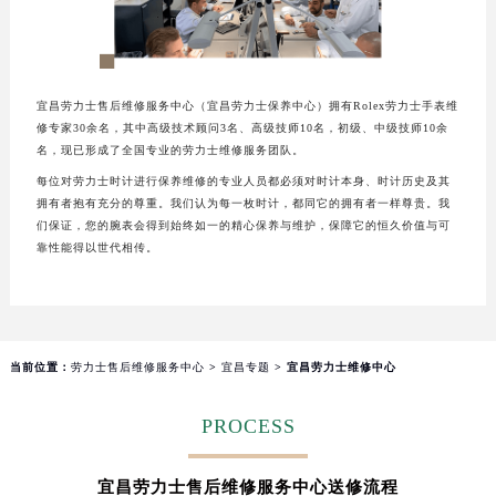
厦门市思明区湖滨东路95号华润大厦写字楼B座11层1104室（需提前预约）
福州市鼓楼区五四路128-1号恒力城写字楼15层03室（需提前预约）
成都市锦江区人民东路6号SAC东原中心写字楼24层2406B室（需提前预约）
宜昌劳力士售后维修服务中心（宜昌劳力士保养中心）拥有Rolex劳力士手表维
重庆市江北区观音桥步行街2号融恒时代广场写字楼9层902室（需提前预约）
修专家30余名，其中高级技术顾问3名、高级技师10名，初级、中级技师10余
长沙市芙蓉区定王台街道建湘路393号世茂环球金融中心写字楼（芙蓉广场）10层13室（需提前预约）
名，现已形成了全国专业的劳力士维修服务团队。
郑州市二七区铭功路10号华润大厦写字楼29层2905室（需提前预约）
每位对劳力士时计进行保养维修的专业人员都必须对时计本身、时计历史及其
太原市迎泽区解放路15号亨得利名表服务中心（品牌授权店）3层整层（需提前预约）
拥有者抱有充分的尊重。我们认为每一枚时计，都同它的拥有者一样尊贵。我
们保证，您的腕表会得到始终如一的精心保养与维护，保障它的恒久价值与可
沈阳市沈河区中街路137号亨得利名表服务中心（品牌授权店）1层整层（需提前预约）
靠性能得以世代相传。
沈阳市沈河区中街路83号亨得利名表服务中心（品牌授权店）1层整层（需提前预约）
乌鲁木齐市天山区红山路26号时代广场（CCMALL）C座17层17-B（需提前预约）
温州市鹿城区锦绣路1067号置信广场10层1015室（需提前预约）
哈尔滨市道里区友谊西路600号富力中心T2座写字楼29层03室（需提前预约）
当前位置：
劳力士售后维修服务中心
>
宜昌专题
> 宜昌劳力士维修中心
大连市中山区人民路15号国际金融大厦7层G室（需提前预约）
佛山市禅城区季华五路57号万科金融中心C座12层1205室（需提前预约）
PROCESS
东莞市东城街道鸿福东路1号民盈国贸中心T1写字楼9层907室（需提前预约）
无锡市梁溪区人民中路139号恒隆广场写字楼1座11层1104室（需提前预约）
宜昌劳力士售后维修服务中心送修流程