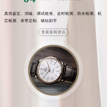
内蒙古自治区乌兰察布市集宁区恩和大街劳力士售后服务中心（需提前预约）
内蒙古自治区锡林郭勒盟市锡林浩特市光明街与额尔敦路交叉口劳力士售后服务中心（需提前预约）
真伪鉴定、消磁、调试校准、走时检测、防水检测、机
内蒙古自治区兴安盟市乌兰浩特市兴安大街劳力士售后服务中心（需提前预约）
芯检测、表带定制、镶钻刻字
山西省大同市平城区迎宾街劳力士售后服务中心（需提前预约）
山西省晋城市城区黄华街劳力士售后服务中心（需提前预约）
查看新闻资讯
山西省晋中市榆次区顺城街劳力士售后服务中心（需提前预约）
山西省临汾市尧都区解放路劳力士售后服务中心（需提前预约）
山西省吕梁市离石区永宁中路与建设街交叉口劳力士售后服务中心（需提前预约）
山西省朔州市朔城区怡西路与鄯阳西街交汇处劳力士售后服务中心（需提前预约）
山西省忻州市忻府区和平东街与七一南路交叉口劳力士售后服务中心（需提前预约）
山西省阳泉市郊区平阳东街与新城大道交叉口劳力士售后服务中心（需提前预约）
山西省运城市盐湖区河东街劳力士售后服务中心（需提前预约）
山西省长治市潞州区英雄中路劳力士售后服务中心（需提前预约）
山西省太原市迎泽区迎泽街道解放路15号亨得利名表维修授权店3楼劳力士售后服务中心（需提前预约）
天津市和平区赤峰道136号天津国际金融中心26层2603室劳力士售后服务中心（需提前预约）
安徽省安庆市迎江区人民路劳力士售后服务中心（需提前预约）