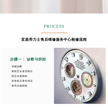
安徽省蚌埠市蚌山区淮河路劳力士售后服务中心（需提前预约）
安徽省亳州市谯城区魏武大道劳力士售后服务中心（需提前预约）
安徽省池州市贵池区长江路劳力士售后服务中心（需提前预约）
安徽省滁州市琅琊区南谯北路劳力士售后服务中心（需提前预约）
PROCESS
安徽省阜阳市颍州区颍州北路劳力士售后服务中心（需提前预约）
安徽省淮北市相山区淮海路劳力士售后服务中心（需提前预约）
宜昌劳力士售后维修服务中心检修流程
安徽省淮南市田家庵区国庆中路劳力士售后服务中心（需提前预约）
安徽省黄山市屯溪区黄山西路劳力士售后服务中心（需提前预约）
安徽省六安市金安区解放中路劳力士售后服务中心（需提前预约）
步骤一： 诊断与拆卸
安徽省马鞍山市雨山区湖南西路劳力士售后服务中心（需提前预约）
功能诊断
安徽省宿州市埇桥区人民中路劳力士售后服务中心（需提前预约）
将机芯从表壳移出
机芯全面拆卸
安徽省铜陵市铜官区石城大道劳力士售后服务中心（需提前预约）
所有机芯零件清洁
安徽省芜湖市镜湖区中山路步行街劳力士售后服务中心（需提前预约）
表壳全面拆卸
安徽省宣城市宣州区叠嶂西路劳力士售后服务中心（需提前预约）
福建省龙岩市新罗区九一南路劳力士售后服务中心（需提前预约）
福建省南平市建阳区人民西路劳力士售后服务中心（需提前预约）