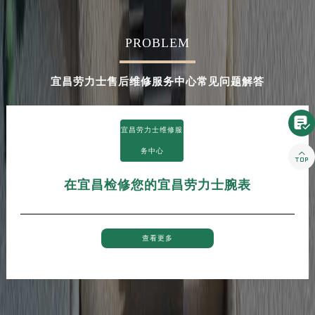
河南省新乡市红旗区人民路劳力士售后服务中心（需提前预约）
河南省信阳市浉河区东方红大道劳力士售后服务中心（需提前预约）
PROBLEM
河南省许昌市魏都区建安大道与八龙路交叉口劳力士售后服务中心（需提前预约）
河南省郑州市二七区民主路10号华润大厦29层2905室劳力士售后服务中心（需提前预约）
宜昌劳力士售后维修服务中心常见问题解答
河南省周口市川汇区七一路劳力士售后服务中心（需提前预约）
河南省驻马店市驿城区乐山大道与置地大道交叉口劳力士售后服务中心（需提前预约）

湖北省鄂州市鄂城区文星大道劳力士售后服务中心（需提前预约）
宜昌劳力士维修服
湖北省黄冈市黄州区赤壁大道劳力士售后服务中心（需提前预约）
务中心

湖北省黄石市黄石港区武汉路劳力士售后服务中心（需提前预约）
在宜昌检修您的宜昌劳力士腕表
湖北省荆门市东宝中天街步行街劳力士售后服务中心（需提前预约）
湖北省荆州市荆州区荆中路劳力士售后服务中心（需提前预约）
湖北省十堰市茅箭区人民北路劳力士售后服务中心（需提前预约）
查看更多
湖北省随州市曾都区青年路劳力士售后服务中心（需提前预约）
湖北省咸宁市咸安区长安大道劳力士售后服务中心（需提前预约）
湖北省襄阳市樊城区长虹路与人民路交叉口劳力士售后服务中心（需提前预约）
湖北省孝感市孝南区复兴大道劳力士售后服务中心（需提前预约）