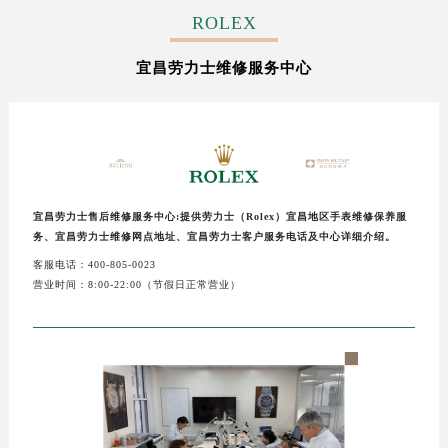
常州市新北区龙锦路1590号现代传媒中心写字楼5号楼10层1008室（需提前预约）
ROLEX
徐州市鼓楼区淮海东路29号苏宁广场IFC国际金融中心写字楼35层3508室（需提前预约）
宜昌劳力士维修服务中心
扬州市邗江区国展路29号星耀天地写字楼1号楼18层1803室（需提前预约）
盐城市盐都区世纪大道5号盐城金融城写字楼1号楼16层1604室（需提前预约）
泰州市海陵区永定东路399号置地商务中心东塔写字楼（华润万象城）17层1706室（需提前预约）
宁波市江北区大闸南路500号来福士广场办公楼20层2009室（需提前预约）
杭州市上城区钱江路1366号华润大厦写字楼A座5层503-5室（需提前预约）
金华市金东区东市南街777号金华万达广场写字楼4号楼22层2209室（需提前预约）
宜昌劳力士售后维修服务中心:提供劳力士（Rolex）宜昌地区手表维修保养服
务、宜昌劳力士维修网点地址、宜昌劳力士客户服务电话及中心详细介绍。
绍兴市越城区胜利东路379号世茂天际中心写字楼8层805室（需提前预约）
客服电话：400-805-0023
嘉兴市南湖区广益路705号嘉兴世界贸易中心写字楼A座13层1304室（需提前预约）
营业时间：8:00-22:00（节假日正常营业）
南昌市红谷滩新区红谷中大道998号绿地双子塔（中央广场）A1座办公楼14层07室（需提前预约）
济南市历下区经十路11111号华润中心写字楼（万象城）15层1508室（需提前预约）
广州市天河区天河路230号万菱汇国际中心写字楼A塔7层704室（需提前预约）
广州市越秀区环市东路371-375号世界贸易中心大厦南塔写字楼15层07室（需提前预约）
深圳市罗湖区深南东路5001号华润大厦写字楼17层1701室（需提前预约）
惠州市惠城区江北文昌一路7号华贸大厦写字楼1座30层05室（需提前预约）