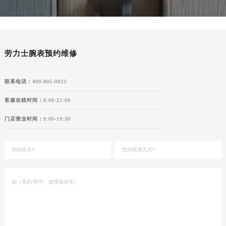
湖北省宜昌市西陵区夷陵大道与港窑路劳力士售后服务中心（需提前预约）
湖南省常德市武陵区人民路劳力士售后服务中心（需提前预约）
湖南省郴州市北湖区国庆北路劳力士售后服务中心（需提前预约）
湖南省衡阳市雁峰区解放路劳力士售后服务中心（需提前预约）
劳力士腕表预约维修
湖南省怀化市鹤城区迎丰中路劳力士售后服务中心（需提前预约）
湖南省娄底市娄星区长青街劳力士售后服务中心（需提前预约）
联系电话：
400-805-0023
湖南省邵阳市双清区东风路劳力士售后服务中心（需提前预约）
客服在线时间：
8:00-22:00
湖南省湘潭市雨湖区莲城大道劳力士售后服务中心（需提前预约）
门店营业时间：
9:00-19:30
湖南省益阳市赫山区桃花仑路劳力士售后服务中心（需提前预约）
湖南省永州市冷水滩区永州大道与中兴路交叉口劳力士售后服务中心（需提前预约）
湖南省岳阳市岳阳楼区东茅岭路劳力士售后服务中心（需提前预约）
湖南省张家界市永定区解放路劳力士售后服务中心（需提前预约）
湖南省长沙市芙蓉区建湘路393号世茂环球金融中心写字楼10层1013室劳力士售后服务中心（需提前预约）
湖南省株洲市芦淞区建设南路劳力士售后服务中心（需提前预约）
甘肃省白银市白银区北京路劳力士售后服务中心（需提前预约）
甘肃省定西市安定区解放路劳力士售后服务中心（需提前预约）