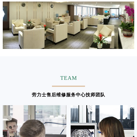
江西省吉安市吉州区井冈山大道劳力士售后服务中心（需提前预约）
江西省景德镇市珠山区珠山中路劳力士售后服务中心（需提前预约）
江西省九江市浔阳区浔阳路劳力士售后服务中心（需提前预约）
江西省南昌市红谷滩新区红谷中大道998号绿地双子塔（中央广场）A1座办公楼14层1407室劳力士售后服务中心（需提前预约）
江西省萍乡市安源区萍安北大道与康庄路交叉口劳力士售后服务中心（需提前预约）
江西省上饶市信州区滨江西路劳力士售后服务中心（需提前预约）
江西省新余市渝水区北湖西路劳力士售后服务中心（需提前预约）
江西省宜春市袁州区中山中路劳力士售后服务中心（需提前预约）
江西省鹰潭市月湖区胜利东路劳力士售后服务中心（需提前预约）
TEAM
山东省德州市德城区东风中路劳力士售后服务中心（需提前预约）
山东省东营市东营区济南路劳力士售后服务中心（需提前预约）
劳力士售后维修服务中心技师团队
山东省济南市历下区经十路11111号华润中心写字楼（万象城）15层1508室劳力士售后服务中心（需提前预约）
山东省济宁市任城区太白楼路劳力士售后服务中心（需提前预约）
山东省莱芜市文化南路8号银座商城名表维修一楼名表维修劳力士售后服务中心（需提前预约）
山东省临沂市兰山区解放路劳力士售后服务中心（需提前预约）
山东省日照市东港区烟台路劳力士售后服务中心（需提前预约）