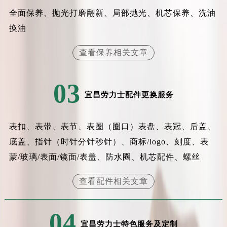
辽宁省盘锦市兴隆台区石油大街劳力士售后服务中心（需提前预约）
全面保养、抛光打磨翻新、局部抛光、机芯保养、洗油
辽宁省铁岭市银州区南马路劳力士售后服务中心（需提前预约）
换油
辽宁省营口市站前区市府路与渤海大街交叉口劳力士售后服务中心（需提前预约）
辽宁省沈阳市沈河区中街路137号亨得利名表维修授权店1楼劳力士售后服务中心（需提前预约）
查看保养相关文章
辽宁省沈阳市沈河区中街路83号亨得利名表维修授权店1楼劳力士售后服务中心（需提前预约）
北京市朝阳区建国门外大街甲6号华熙国际中心D座11层1102室劳力士售后服务中心（北京总部）（需提前预约）
03
北京市东城区东长安街1号王府井东方广场W3座6层602室劳力士售后服务中心（需提前预约）
宜昌劳力士配件更换服务
河北省保定市竞秀区朝阳北大街北国先天下劳力士售后服务中心（需提前预约）
内蒙古自治区阿拉善盟市左旗土尔扈特大街劳力士售后服务中心（需提前预约）
表扣、表带、表节、表圈（圈口）表盘、表冠、后盖、
内蒙古自治区巴彦淖尔市临河区新华街劳力士售后服务中心（需提前预约）
底盖、指针（时针分针秒针）、商标/logo、刻度、表
内蒙古自治区包头市青山区幸福路甲3号王府井百货名表维修劳力士售后服务中心（需提前预约）
蒙/玻璃/表面/镜面/表盖、防水圈、机芯配件、螺丝
内蒙古自治区赤峰市红山区哈达街劳力士售后服务中心（需提前预约）
内蒙古自治区鄂尔多斯市东胜区伊金霍洛街劳力士售后服务中心（需提前预约）
查看配件相关文章
内蒙古自治区呼伦贝尔市海拉尔区中央街劳力士售后服务中心（需提前预约）
内蒙古自治区通辽市科尔沁区明仁大街劳力士售后服务中心（需提前预约）
04
内蒙古自治区乌海市海勃湾区人民南路劳力士售后服务中心（需提前预约）
宜昌劳力士特色服务及定制