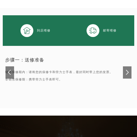
南通市崇川区工农路57号圆融广场写字楼16层1603室（需提前预约）
苏州市苏州工业园区星港街199号苏州中心办公楼C座22层08室（需提前预约）
武汉市江汉区解放大道686号世界贸易大厦38层09室（需提前预约）


南宁市青秀区金湖路59号地王大厦12楼1224室（需提前预约）
到店维修
邮寄维修
合肥市蜀山区潜山路111号万象城华润大厦B座12楼03室（需提前预约）
泉州市丰泽区宝洲路729号浦西万达中心写字楼A座7楼709室（需提前预约）
青岛市南区山东路6号华润大厦B座22层04室（需提前预约）
步骤一：
送修准备
烟台市芝罘区胜利路139号万达金融中心A座907室（需提前预约）
销售保修期内：请将您的保修卡和劳力士手表，最好同时带上您的发票。
长春市朝阳区西安大路727号中银大厦A座(旺进大厦)18层09室（需提前预约）
非销售保修期：携带劳力士手表即可。
贵阳市南明区都司高架桥路33号亨特国际金融中心14楼14D（需提前预约）
昆明市盘龙区北京路928号同德昆明广场写字楼10层06室（需提前预约）
石家庄市长安区中山东路39号勒泰中心写字楼B座13层07室（需提前预约）
西安市碑林区南关正街88号华侨城长安国际中心E座6楼10室（需提前预约）
海口市龙华区金贸东路5号海口华润大厦B座17层1707室（需提前预约）
唐山市路南区新华东道100号万达广场写字楼A座10层1002室（需提前预约）
台州市椒江区东海大道1800号腾达中心东1幢20楼2002室（需提前预约）