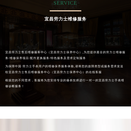
SERVICE
内蒙古自治区呼和浩特市玉泉区大学西街70号华润万象城写字楼（鄂尔多斯大厦）23层2326室（需提前预约）
甘肃省兰州市七里河区西津西路16号兰州中心写字楼21层2102室（需提前预约）
宜昌劳力士维修服务
重庆市解放碑渝中区民权路28号英利国际金融中心写字楼20层01室（需提前预约）
黑龙江省大庆市萨尔图区会战大街劳力士售后服务中心（需提前预约）
黑龙江省鹤岗市向阳区红军路劳力士售后服务中心（需提前预约）
黑龙江省黑河市爱辉区中央街劳力士售后服务中心（需提前预约）
宜昌劳力士售后维修服务中心（宜昌劳力士保养中心）,为您提供最全的劳力士维修服
黑龙江省鸡西市鸡冠区红军路劳力士售后服务中心（需提前预约）
务/维修保养项目/配件更换服务/特色服务及需求定制服务
黑龙江省佳木斯市向阳区长安路劳力士售后服务中心（需提前预约）
为保障中国·劳力士手表用户的维修保养服务体验,请将您的故障类型或服务需求发送
黑龙江省牡丹江市东安区太平路劳力士售后服务中心（需提前预约）
给宜昌劳力士售后维修服务中心（宜昌劳力士保养中心）的在线客服
黑龙江省七台河市桃山区大同街劳力士售后服务中心（需提前预约）
根据您的不同需求，客服将为您安排专业的修表技师进行一对一的宜昌劳力士手表维
黑龙江省齐齐哈尔市龙沙区龙华路劳力士售后服务中心（需提前预约）
修诊断服务！
黑龙江省双鸭山市尖山区新兴大街劳力士售后服务中心（需提前预约）
黑龙江省绥化市北林区新华街与康庄路交叉口劳力士售后服务中心（需提前预约）
黑龙江省伊春市伊美区通河路劳力士售后服务中心（需提前预约）
吉林省白城市洮北区明仁南街劳力士售后服务中心（需提前预约）
吉林省白山市浑江区浑江大街劳力士售后服务中心（需提前预约）