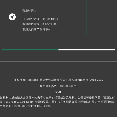
宁夏回族自治区中卫市沙坡头区鼓楼东街劳力士售后服务中心（需提前预约）
营业时间：
青海省果洛藏族自治州玛沁县团结路劳力士售后服务中心（需提前预约）

青海省海北藏族自治州海晏县将军路劳力士售后服务中心（需提前预约）
门店营业时间：09:00-19:30
客服在线时间：8:00-22:00
青海省海东市乐都区滨河路劳力士售后服务中心（需提前预约）
客服及门店节假日不休
青海省海南藏族自治州共和县青海湖大街劳力士售后服务中心（需提前预约）
青海省海西蒙古族藏族自治州德令哈市柴达木路劳力士售后服务中心（需提前预约）
青海省黄南藏族自治州同仁市德合隆路劳力士售后服务中心（需提前预约）
青海省西宁市城西区海湖新区西关大道劳力士售后服务中心（需提前预约）
青海省玉树藏族自治州结古镇胜利路劳力士售后服务中心（需提前预约）
陕西省安康市汉滨区金州路劳力士售后服务中心（需提前预约）
陕西省宝鸡市渭滨区经二路劳力士售后服务中心（需提前预约）
版权所有:（Rolex）
劳力士售后维修服务中心
Copyright © 2018-2032
陕西省汉中市汉台区北大街劳力士售后服务中心（需提前预约）
客户服务热线：
400-805-0023
陕西省商洛市商州区州城街劳力士售后服务中心（需提前预约）
XML
如权利人或知情人士发现本站内容存在事实错误或涉及版权、名誉权等侵权问题，请通过邮
陕西省铜川市王益区红旗街劳力士售后服务中心（需提前预约）
箱：2557628530@qq.com 与我们联系，我们将在收到通知后立即依法处理。当前页面信息
陕西省渭南市临渭区东风大街劳力士售后服务中心（需提前预约）
更新时间：2026-08-07T17:14:56+08:00
陕西省咸阳市秦都区沣西新城统一西路与白马河路交汇处劳力士售后服务中心（需提前预约）