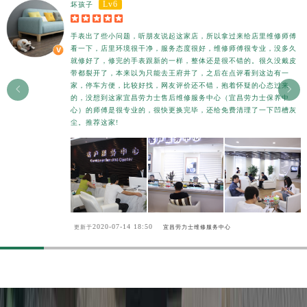
Lv6
坏孩子
香港特别行政区尖沙咀区油尖旺区广东道劳力士售后服务中心（需提前预约）





香港特别行政区金钟区中西区金钟道劳力士售后服务中心（需提前预约）
手表出了些小问题，听朋友说起这家店，所以拿过来给店里维修师傅
香港特别行政区九龙区油尖旺区弥敦道劳力士售后服务中心（需提前预约）
看一下，店里环境很干净，服务态度很好，维修师傅很专业，没多久
就修好了，修完的手表跟新的一样，整体还是很不错的。很久没戴皮
香港特别行政区铜锣湾区湾仔区轩尼诗道劳力士售后服务中心（需提前预约）
带都裂开了，本来以为只能去王府井了，之后在点评看到这边有一
家，停车方便，比较好找，网友评价还不错，抱着怀疑的心态过来
河南省安阳市文峰区解放大道劳力士售后服务中心（需提前预约）


的，没想到这家宜昌劳力士售后维修服务中心（宜昌劳力士保养中
河南省鹤壁市淇滨区九州路劳力士售后服务中心（需提前预约）
心）的师傅是很专业的，很快更换完毕，还给免费清理了一下凹槽灰
尘。推荐这家!
河南省济源市沁园街道济水大道劳力士售后服务中心（需提前预约）
河南省焦作市解放区解放路劳力士售后服务中心（需提前预约）
河南省开封市鼓楼区中山路劳力士售后服务中心（需提前预约）
河南省洛阳市西工区中州中路与解放路交叉口劳力士售后服务中心（需提前预约）
河南省漯河市源汇区交通路劳力士售后服务中心（需提前预约）
河南省南阳市宛城区范蠡东路与南都路交叉口劳力士售后服务中心（需提前预约）
2020-07-14 18:50
更新于
宜昌劳力士维修服务中心
河南省平顶山市卫东区建设路劳力士售后服务中心（需提前预约）
河南省濮阳市大华龙区开州路绿城路交叉口劳力士售后服务中心（需提前预约）
河南省三门峡市湖滨区和平路劳力士售后服务中心（需提前预约）
河南省商丘市梁园区神火大道劳力士售后服务中心（需提前预约）