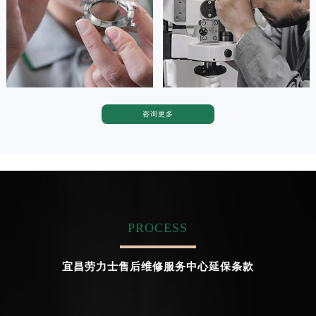
广东省茂名市电白区水东街道迎宾大道劳力士售后服务中心（需提前预约）
广东省梅州市梅江区金燕大道劳力士售后服务中心（需提前预约）


天津劳力士维修
上海劳力士维修
广东省清远市清城区湖西路劳力士售后服务中心（需提前预约）
广东省汕头市龙湖区长平路劳力士售后服务中心（需提前预约）
广东省汕尾市城区香洲街道园林社区翠园街劳力士售后服务中心（需提前预约）
广东省韶关市武江区芙蓉新区与老城中心交汇处劳力士售后服务中心（需提前预约）
咨询更多
卡罗琳·卡桑德拉
辛迪·克莱门特
广东省深圳市罗湖区深南东路5001号华润大厦17层1701室劳力士售后服务中心（需提前预约）
资深劳力士技师
资深劳力士技师
广东省阳江市江城区东风一路劳力士售后服务中心（需提前预约）
是劳力士售后维修服务中心
是劳力士维修售后服务中心
(劳力士保养售后中心)
(劳力士维修保养中心)
广东省云浮市云城区金山路劳力士售后服务中心（需提前预约）
的高级技师之一
的高级技师之一
Chengdu Rolex Maintain center
Beijing Rolex Maintain center
广东省湛江市赤坎区观海北路劳力士售后服务中心（需提前预约）
广东省肇庆市端州区信安大道与砚都大道交汇处劳力士售后服务中心（需提前预约）
PROCESS
广西壮族自治区百色市右江区中山二路劳力士售后服务中心（需提前预约）


成都劳力士维修
北京劳力士维修售后服务中心
广西壮族自治区北海市海城区北京路劳力士售后服务中心（需提前预约）
宜昌劳力士售后维修服务中心延保条款
广西壮族自治区崇左市江州区石景林街道友谊大道与丽川路交汇处劳力士售后服务中心（需提前预约）
广西壮族自治区防城港市港口区金花茶大道劳力士售后服务中心（需提前预约）
广西壮族自治区贵港市港北区港城街道布山大道与仙衣路交叉口劳力士售后服务中心（需提前预约）