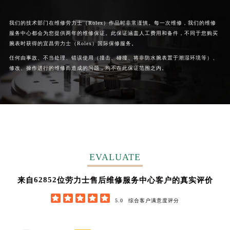
广西壮族自治区桂林市秀峰区红岭路劳力士售后服务中心（需提前预约）
广西壮族自治区河池市金城江区金城江街道朝阳路劳力士售后服务中心（需提前预约）
我们的技术部门在维修劳力士（Rolex）作品时非常谨慎。每一次维修，我们的维修
服务中心都会为您提供两年的维修保证。此保证涵盖人工费用和备件，不同于您购买
广西壮族自治区贺州市八步区城东街道灵峰南路劳力士售后服务中心（需提前预约）
腕表时获得的宜昌劳力士（Rolex）国际保修服务。
广西壮族自治区来宾市兴宾区桂中大道劳力士售后服务中心（需提前预约）
任何由事故、不当处理、错误使用（撞击、碰撞、将非防水腕表置于潮湿环境等）、
广西壮族自治区柳州市城中区中山中路劳力士售后服务中心（需提前预约）
修改、操作进行的维修而造成的问题，均不在此保证范围之内。
广西壮族自治区钦州市钦南区金海湾东大街劳力士售后服务中心（需提前预约）
广西壮族自治区梧州市万秀区龙湖镇高旺路劳力士售后服务中心（需提前预约）
广西壮族自治区玉林市玉州区金玉路劳力士售后服务中心（需提前预约）
海南省儋州市儋州市那大镇兰洋北路劳力士售后服务中心（需提前预约）
海南省东方市八所镇解放西路劳力士售后服务中心（需提前预约）
海南省琼海市嘉积镇东风路劳力士售后服务中心（需提前预约）
EVALUATE
海南省三沙市西沙区西沙群岛永兴岛北京路劳力士售后服务中心（需提前预约）
62852
来自
位劳力士售后维修服务中心客户的真实评价
海南省三亚市吉阳区迎宾路劳力士售后服务中心（需提前预约）
海南省万宁市万城镇解放路劳力士售后服务中心（需提前预约）





5.0
综合客户满意度评分
海南省文昌市文城镇教育东路劳力士售后服务中心（需提前预约）
海南省五指山市通什镇三月三大道劳力士售后服务中心（需提前预约）