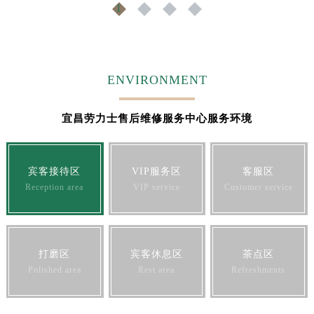
1
2
3
4
福建省宁德市蕉城区天湖东路劳力士售后服务中心（需提前预约）
福建省莆田市城厢区霞林街道荔华东大道劳力士售后服务中心（需提前预约）
福建省三明市三元区东乾二路劳力士售后服务中心（需提前预约）
福建省漳州市龙文区步港路劳力士售后服务中心（需提前预约）
ENVIRONMENT
江苏省常州市新北区龙锦路1590号现代传媒中心5号楼10层1008室劳力士售后服务中心（需提前预约）
江苏省淮安市清江浦区淮海北路劳力士售后服务中心（需提前预约）
宜昌劳力士售后维修服务中心服务环境
江苏省连云港市海州区通灌北路劳力士售后服务中心（需提前预约）
江苏省南京市秦淮区中山南路1号南京中心22层22-C1-C3室劳力士售后服务中心（需提前预约）
江苏省宿迁市宿城区西湖路劳力士售后服务中心（需提前预约）
宾客接待区
VIP服务区
客服区
江苏省泰州市海陵区永定东路399号置地商务中心东塔（华润万象城）17层1706室劳力士售后服务中心（需提前预约）
Reception area
VIP service
Customer service
江苏省徐州市鼓楼区淮海东路29号苏宁广场IFC国际金融中心35层3508室劳力士售后服务中心（需提前预约）
江苏省盐城市盐都区世纪大道5号盐城金融城写字楼1号楼16层1604室劳力士售后服务中心（需提前预约）
江苏省扬州市邗江区国展路29号星耀天地写字楼1号楼18层1803室劳力士售后服务中心（需提前预约）
打磨区
宾客休息区
茶点区
江苏省镇江市京口区中山东路劳力士售后服务中心（需提前预约）
Polished area
Rest area
Refreshments
江西省抚州市临川区赣东大道劳力士售后服务中心（需提前预约）
江西省赣州市章贡区文清路劳力士售后服务中心（需提前预约）