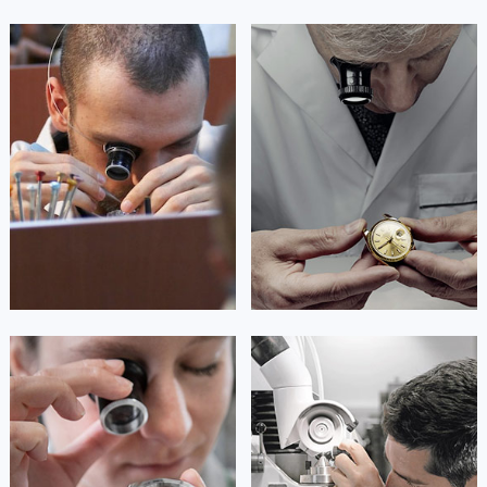
澳门特别行政区大堂区议事亭前地（新马路）劳力士售后服务中心（需提前预约）
澳门特别行政区风顺堂区南湾大马路劳力士售后服务中心（需提前预约）
艾德琳·亚历桑德拉
艾莉森·安吉莉亚
澳门特别行政区花地玛堂区关闸广场劳力士售后服务中心（需提前预约）
资深劳力士技师
资深劳力士技师
是劳力士售后维修服务中心
是劳力士售后服务中心
澳门特别行政区花王堂区大三巴商圈劳力士售后服务中心（需提前预约）
(劳力士保养中心)
(劳力士维修中心)
的高级技师之一
的高级技师之一
澳门特别行政区嘉模堂区官也街劳力士售后服务中心（需提前预约）
Guangzhou Rolex Maintain center
Shenzhen Rolex Maintain center
澳门省路氹城市金光大道劳力士售后服务中心（需提前预约）
澳门特别行政区望德堂区塔石广场劳力士售后服务中心（需提前预约）


福建省福州市鼓楼区五四路128-1号恒力城写字楼15层03室劳力士售后服务中心（需提前预约）
广州劳力士维修
深圳劳力士维修
福建省厦门市思明区湖滨东路95号万象城华润大厦B座11层1104室劳力士售后服务中心（需提前预约）
广东省潮州市潮安区新风路与潮汕路交汇处劳力士售后服务中心（需提前预约）
广东省广州市天河区天河路230号万菱汇国际中心A塔7层704室劳力士售后服务中心（需提前预约）
广东省广州市越秀区环市东路371-375号世界贸易中心大厦南塔15层1507室劳力士售后服务中心（需提前预约）
安尼塔·阿普里尔
贝亚特·布兰奇
广东省河源市源城区越王大道劳力士售后服务中心（需提前预约）
资深劳力士技师
资深劳力士技师
是劳力士售后维修服务中心
是劳力士售后维修服务中心
广东省惠州市惠城区江北文昌一路7号华贸大厦1座30层3005室劳力士售后服务中心（需提前预约）
(劳力士售后中心)
(劳力士保养中心)
广东省江门市蓬江区广场西路劳力士售后服务中心（需提前预约）
的高级技师之一
的高级技师之一
Tianjin Rolex Maintain center
Nanjing Rolex Maintain center
广东省揭阳市榕城进贤门步行街劳力士售后服务中心（需提前预约）