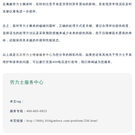
近佩戴劳力士腕表时，应特别注意手表是否受到异常震动的影响。若发现异常情况应及时
送修以避免进一步损坏。
总之，面对劳力士腕表的磕碰问题时，正确的处理方式是关键。通过合理评估损伤程度、
选择适当的处理方法以及采取预防措施来减少未来的损伤风险，您不仅能够延长爱表的寿
命，还能保持其卓越的外观和性能状态。
以上就是
北京劳力士维修服务中心
为您分享的精彩内容。如果您还有其他关于劳力士手表
维护和保养的问题，可以拨打页面400电话进行咨询，我们将竭诚为您服务。
劳力士服务中心
本文tag：
服务专线：
400-805-0023
本页链接：
http://360tj.010gjmbwx.com/problem/230.html