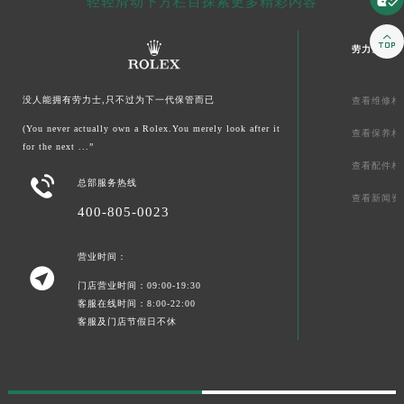
轻轻滑动下方栏目探索更多精彩内容

劳力士文章
没人能拥有劳力士,只不过为下一代保管而已
查看维修相
(You never actually own a Rolex.You merely look after it
查看保养相
for the next ...”
查看配件相

总部服务热线
查看新闻资
400-805-0023
营业时间：

门店营业时间：09:00-19:30
客服在线时间：8:00-22:00
客服及门店节假日不休