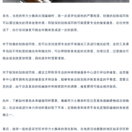
首先，当您的劳力士腕表出现磕碰时，第一步是评估损伤的严重程度。轻微的划痕或凹痕
可以通过抛光处理来改善外观；而较深的划痕或凹痕可能需要专业的修复服务。在任何情
况下，自行尝试修复可能会对腕表造成进一步的损害。
对于轻微的划痕或凹痕，您可以尝试使用专业的手表抛光工具进行抛光处理。这些工具通
常包括不同粒度的抛光布和抛光剂，可以帮助恢复表盘的光滑度。但请注意，过度抛光可
能会使划痕更加明显，因此操作时需要谨慎。
对于较深的划痕或凹痕，建议立即联系专业的钟表维修服务中心进行评估和修复。这些服
务中心通常拥有先进的修复技术和设备，能够有效去除划痕并恢复表盘的平整度。需要注
意的是，由于涉及复杂的机械操作和精密部件的调整，修复费用可能会相对较高。
此外，了解如何避免未来磕碰同样重要。佩戴劳力士腕表时应注意避免接触硬物或尖锐物
品；在运动或进行体力劳动时最好取下手表；定期检查和保养手表也是预防磕碰的有效措
施之一。
最后，值得一提的是采空区对劳力士腕表的潜在影响。在地质活动频繁的地区如采空区附