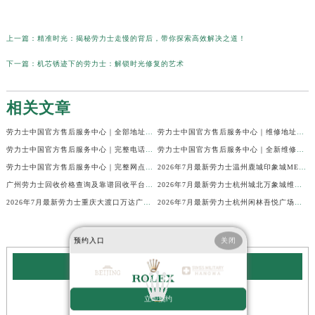
上一篇：
精准时光：揭秘劳力士走慢的背后，带你探索高效解决之道！
下一篇：
机芯锈迹下的劳力士：解锁时光修复的艺术
相关文章
劳力士中国官方售后服务中心｜全部地址与售后热线电话权威信息声明（2026年7月最新）
劳力士中国官方售后服务中心｜维修地址与客服电话权威信息通知（2026年7月最新）
劳力士中国官方售后服务中心｜完整电话与维修地址权威信息公告（2026年7月最新）
劳力士中国官方售后服务中心｜全新维修门店地址及电话权威信息通告（2026年7月最新）
劳力士中国官方售后服务中心｜完整网点地址与服务电话权威信息声明（2026年7月最新）
2026年7月最新劳力士温州鹿城印象城MEGA维修保养服务电话
广州劳力士回收价格查询及靠谱回收平台实测排行(2026年7月最新)
2026年7月最新劳力士杭州城北万象城维修保养服务电话
2026年7月最新劳力士重庆大渡口万达广场维修保养服务电话
2026年7月最新劳力士杭州闲林吾悦广场维修保养服务电话
预约入口
关闭
劳力士服务中心
立即预约
北京劳力士手表售后服务中心