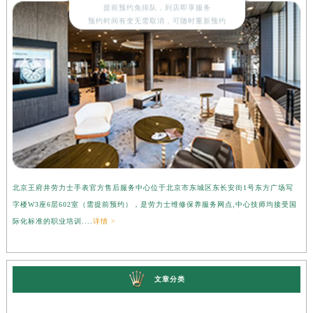
提前预约免排队，到店即享服务
预约时间有变无需取消，可随时重新预约
北京王府井劳力士手表官方售后服务中心位于北京市东城区东长安街1号东方广场写
上
字楼W3座6层602室（需提前预约），是劳力士维修保养服务网点,中心技师均接受国
心
际化标准的职业培训....
详情 >
受
文章分类