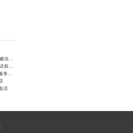
劳力士中国官方售后服务中心｜维修地址与客服电话权威信息通知（2026年7月最新）
劳力士中国官方售后服务中心｜全新维修门店地址及电话权威信息通告（2026年7月最新）
2026年7月最新劳力士温州鹿城印象城MEGA维修保养服务电话
话
电话
容