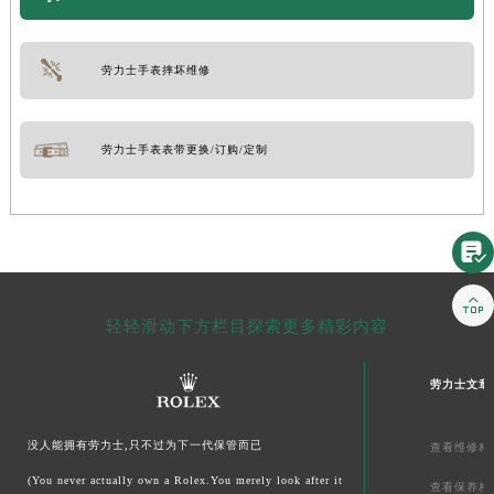
劳力士手表摔坏维修
劳力士手表表带更换/订购/定制


轻轻滑动下方栏目探索更多精彩内容
劳力士文章
没人能拥有劳力士,只不过为下一代保管而已
查看维修相
(You never actually own a Rolex.You merely look after it
查看保养相