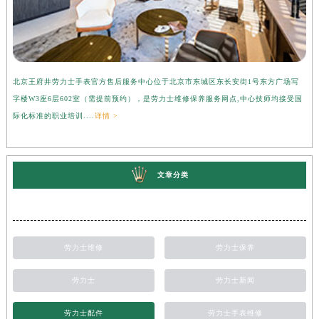
北京王府井劳力士手表官方售后服务中心位于北京市东城区东长安街1号东方广场写
上
字楼W3座6层602室（需提前预约），是劳力士维修保养服务网点,中心技师均接受国
心
际化标准的职业培训....
详情 >
受
文章分类
劳力士维修
劳力士保养
劳力士
劳力士新闻
劳力士配件
劳力士手表维修