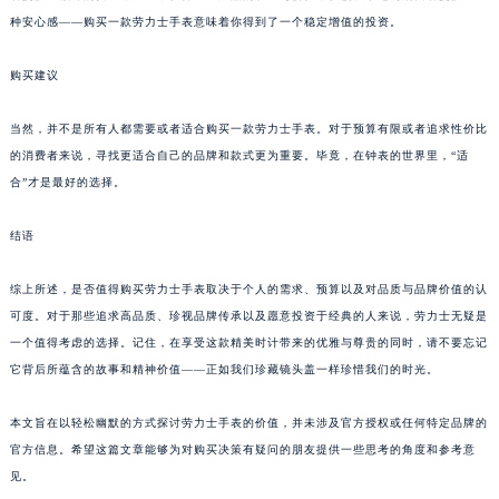
种安心感——购买一款劳力士手表意味着你得到了一个稳定增值的投资。
购买建议
当然，并不是所有人都需要或者适合购买一款劳力士手表。对于预算有限或者追求性价比
的消费者来说，寻找更适合自己的品牌和款式更为重要。毕竟，在钟表的世界里，“适
合”才是最好的选择。
结语
综上所述，是否值得购买劳力士手表取决于个人的需求、预算以及对品质与品牌价值的认
可度。对于那些追求高品质、珍视品牌传承以及愿意投资于经典的人来说，劳力士无疑是
一个值得考虑的选择。记住，在享受这款精美时计带来的优雅与尊贵的同时，请不要忘记
它背后所蕴含的故事和精神价值——正如我们珍藏镜头盖一样珍惜我们的时光。
本文旨在以轻松幽默的方式探讨劳力士手表的价值，并未涉及官方授权或任何特定品牌的
官方信息。希望这篇文章能够为对购买决策有疑问的朋友提供一些思考的角度和参考意
见。