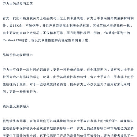
劳力士的品质与工艺
首先，我们不能忽视劳力士在品质与工艺上的卓越表现。劳力士手表采用高质量的材料制
作，如18K金、不锈钢等，并且严格遵循瑞士制表业的标准。其机芯技术更是独树一帜，
自主研发的自动上链机芯，不仅精准可靠，而且耐用性极强。例如，“迪通拿”系列中的
Calibre4130机芯，就以其卓越性能和高稳定性而闻名于世。
品牌价值与收藏潜力
劳力士不仅是一款时间的记录者，更是一种身份的象征。在全球范围内，拥有劳力士手表
被视为成功与品味的标志。此外，由于其稀缺性和独特性，劳力士手表在二手市场上的价
值往往高于原价。对于一些收藏爱好者而言，购买劳力士不仅仅是为了使用它来记录时
间，更是一种投资行为。
镜头盖元素的融入
提到镜头盖元素，在这里我们可以将其比喻为劳力士手表在市场上的“保护罩”。就像镜头
盖在摄影中保护镜头不受灰尘和划痕的影响一样，劳力士的品牌影响力和市场地位为消费
者提供了额外的安全感。它不仅保证了产品的质量与价值不被侵蚀，还为消费者提供了一