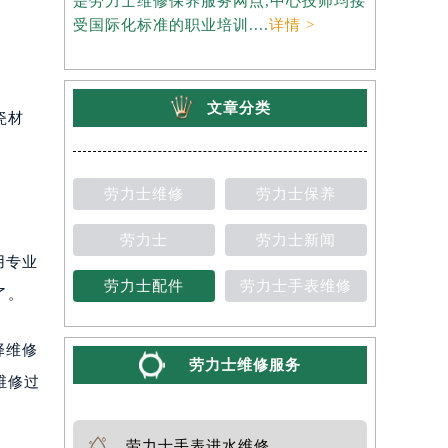
是劳力士维修保养服务网点,中心技师均接
约），是劳
受国际化标准的职业培训....
详情 >
师均接受国
文章分类
瓷材
劳力士维修
劳力士保养
劳力士
劳力士新闻
用专业
劳力士配件
劳力士手表维修
了。
择维修
劳力士维修服务
维修过
劳力士手表进水维修