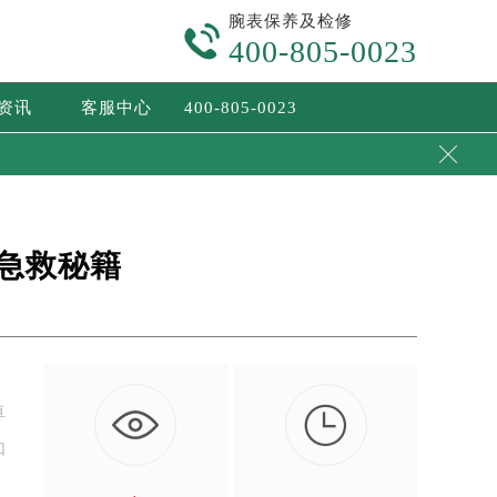
腕表保养及检修

400-805-0023
/资讯
客服中心
400-805-0023

急救秘籍

卓
如