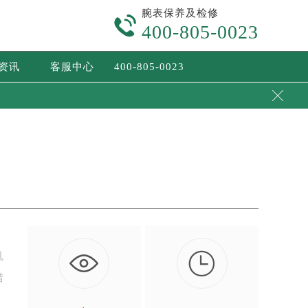
腕表保养及检修

400-805-0023
/资讯
客服中心
400-805-0023


机
措