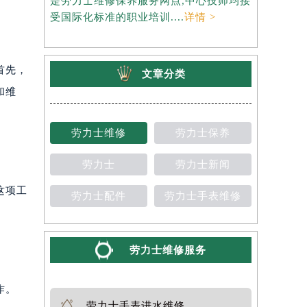
是劳力士维修保养服务网点,中心技师均接
约），是劳
受国际化标准的职业培训....
详情 >
师均接受国
首先，
文章分类
和维
劳力士维修
劳力士保养
劳力士
劳力士新闻
这项工
劳力士配件
劳力士手表维修
劳力士维修服务
作。
劳力士手表进水维修