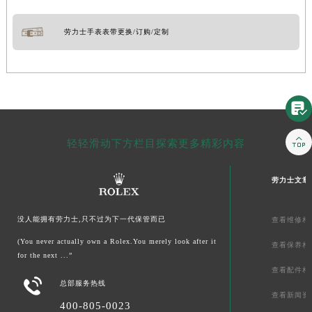
劳力士手表表带更换/订购/定制


轻轻滑动下方栏目探索更多精彩内容
劳力士文章
没人能拥有劳力士,只不过为下一代保管而已
查看维修相
(You never actually own a Rolex.You merely look after it
查看保养相
for the next ...”
查看配件相

总部服务热线
查看新闻资
400-805-0023