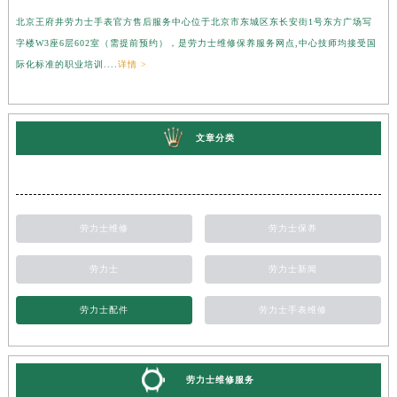
北京王府井劳力士手表官方售后服务中心位于北京市东城区东长安街1号东方广场写
上
字楼W3座6层602室（需提前预约），是劳力士维修保养服务网点,中心技师均接受国
心
际化标准的职业培训....
详情 >
受
文章分类
劳力士维修
劳力士保养
劳力士
劳力士新闻
劳力士配件
劳力士手表维修
劳力士维修服务