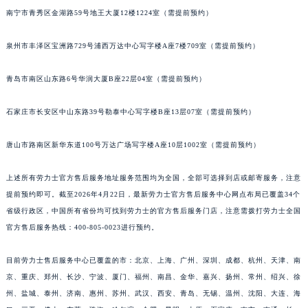
南宁市青秀区金湖路59号地王大厦12楼1224室（需提前预约）
泉州市丰泽区宝洲路729号浦西万达中心写字楼A座7楼709室（需提前预约）
青岛市南区山东路6号华润大厦B座22层04室（需提前预约）
石家庄市长安区中山东路39号勒泰中心写字楼B座13层07室（需提前预约）
唐山市路南区新华东道100号万达广场写字楼A座10层1002室（需提前预约）
上述所有劳力士官方售后服务地址服务范围均为全国，全部可选择到店或邮寄服务，注意
提前预约即可。截至2026年4月22日，最新劳力士官方售后服务中心网点布局已覆盖34个
省级行政区，中国所有省份均可找到劳力士的官方售后服务门店，注意需拨打劳力士全国
官方售后服务热线：400-805-0023进行预约。
目前劳力士售后服务中心已覆盖的市：北京、上海、广州、深圳、成都、杭州、天津、南
京、重庆、郑州、长沙、宁波、厦门、福州、南昌、金华、嘉兴、扬州、常州、绍兴、徐
州、盐城、泰州、济南、惠州、苏州、武汉、西安、青岛、无锡、温州、沈阳、大连、海