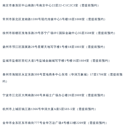
南京市秦淮区中山南路1号南京中心22层22-C1C2C3室（需提前预约）
常州市新北区龙锦路1590号现代传媒中心5号楼10层1008室（需提前预约）
徐州市鼓楼区淮海东路29号苏宁广场IFC国际金融中心35层3508室（需提前预约）
扬州市邗江区国展路29号星耀天地写字楼1号楼18层1803室（需提前预约）
盐城市盐都区世纪大道5号盐城金融城写字楼1号楼16层1604室（需提前预约）
泰州市海陵区永定东路399号置地商务中心东塔（华润万象城）17层1706室（需提前预
约）
宁波市江北区大闸南路500号来福士广场办公楼20层2009室（需提前预约）
杭州市上城区钱江路1366号华润大厦A座5层503-5室（需提前预约）
金华市金东区东市南街777号金华万达广场4号楼22楼2209室（需提前预约）