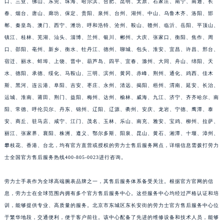
口、三亚、佛山、东莞、珠海、哈尔滨、合肥、昆明、太原、石家庄、南宁、南通、长
春、烟台、唐山、廊坊、保定、贵阳、泉州、台州、湖州、中山、乌鲁木齐、洛阳、邯
郸、秦皇岛、澳门、西宁、潍坊、呼和浩特、沧州、鞍山、赣州、临沂、岳阳、平顶山、
镇江、桂林、芜湖、汕头、淄博、兰州、银川、郴州、大庆、张家口、衡阳、焦作、周
口、邵阳、亳州、新乡、衡水、牡丹江、德州、聊城、包头、淮安、宜昌、许昌、邢台、
宿迁、丽水、蚌埠、上饶、晋中、葫芦岛、四平、宜春、滁州、大同、舟山、绵阳、天
水、德阳、承德、绥化、马鞍山、三明、滨州、黄冈、赤峰、荆州、通化、鸡西、佳木
斯、黑河、连云港、阜阳、吉安、枣庄、永州、清远、揭阳、梧州、渭南、延安、长治、
运城、淮南、莆田、荆门、益阳、梅州、达州、榆林、威海、九江、济宁、齐齐哈尔、南
阳、常德、呼伦贝尔、丹东、锦州、辽阳、辽源、衢州、安庆、龙岩、宁德、鹰潭、泰
安、商丘、驻马店、咸宁、江门、茂名、玉林、乐山、南充、雅安、宝鸡、柳州、拉萨、
丽江、张家界、襄阳、株洲、遵义、鄂尔多斯、阳泉、昆山、黄石、湘潭、十堰、漳州、
攀枝花、香港、台北，均有官方直营或授权的劳力士售后服务网点，详细信息需拨打劳力
士全国官方售后服务热线400-805-0023进行咨询。
劳力士手表作为全球高端腕表品牌之一，其售后服务体系备受关注。根据官方官网的信
息，劳力士在全球范围内拥有多个官方售后服务中心。这些服务中心均经过严格认证和培
训，能够提供专业、高质量的服务。北京市东城区东长安街的劳力士官方售后服务中心位
于繁华地段，交通便利，便于客户前往。该中心配备了先进的维修设备和技术人员，能够