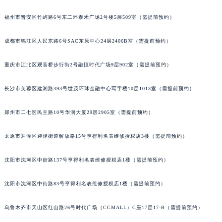
福州市晋安区竹屿路6号东二环泰禾广场2号楼5层509室（需提前预约）
成都市锦江区人民东路6号SAC东原中心24层2406B室（需提前预约）
重庆市江北区观音桥步行街2号融恒时代广场9层902室（需提前预约）
长沙市芙蓉区建湘路393号世茂环球金融中心写字楼10层1013室（需提前预约）
郑州市二七区民主路10号华润大厦29层2905室（需提前预约）
太原市迎泽区迎泽街道解放路15号亨得利名表维修授权店3楼（需提前预约）
沈阳市沈河区中街路137号亨得利名表维修授权店1楼（需提前预约）
沈阳市沈河区中街路83号亨得利名表维修授权店1楼（需提前预约）
乌鲁木齐市天山区红山路26号时代广场（CCMALL）C座17层17-B（需提前预约）