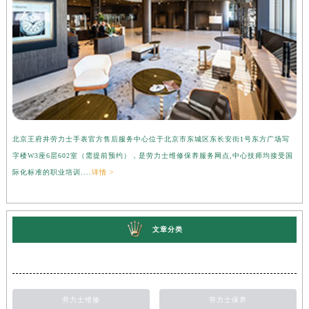
北京王府井劳力士手表官方售后服务中心位于北京市东城区东长安街1号东方广场写
上
字楼W3座6层602室（需提前预约），是劳力士维修保养服务网点,中心技师均接受国
心
际化标准的职业培训....
详情 >
受
文章分类
劳力士维修
劳力士保养