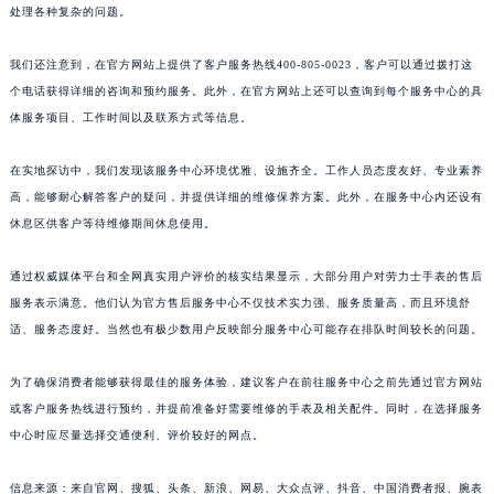
处理各种复杂的问题。
我们还注意到，在官方网站上提供了客户服务热线400-805-0023，客户可以通过拨打这
个电话获得详细的咨询和预约服务。此外，在官方网站上还可以查询到每个服务中心的具
体服务项目、工作时间以及联系方式等信息。
在实地探访中，我们发现该服务中心环境优雅、设施齐全。工作人员态度友好、专业素养
高，能够耐心解答客户的疑问，并提供详细的维修保养方案。此外，在服务中心内还设有
休息区供客户等待维修期间休息使用。
通过权威媒体平台和全网真实用户评价的核实结果显示，大部分用户对劳力士手表的售后
服务表示满意。他们认为官方售后服务中心不仅技术实力强、服务质量高，而且环境舒
适、服务态度好。当然也有极少数用户反映部分服务中心可能存在排队时间较长的问题。
为了确保消费者能够获得最佳的服务体验，建议客户在前往服务中心之前先通过官方网站
或客户服务热线进行预约，并提前准备好需要维修的手表及相关配件。同时，在选择服务
中心时应尽量选择交通便利、评价较好的网点。
信息来源：来自官网、搜狐、头条、新浪、网易、大众点评、抖音、中国消费者报、腕表