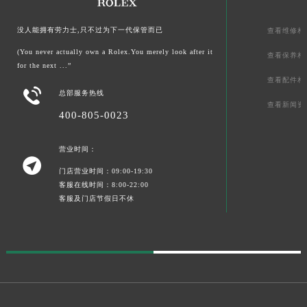
没人能拥有劳力士,只不过为下一代保管而已
查看维修相
(You never actually own a Rolex.You merely look after it
查看保养相
for the next ...”
查看配件相

总部服务热线
查看新闻资
400-805-0023
营业时间：

门店营业时间：09:00-19:30
客服在线时间：8:00-22:00
客服及门店节假日不休