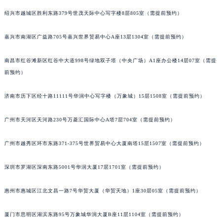
绍兴市越城区胜利东路379号世茂天际中心写字楼8层805室（需提前预约）
嘉兴市南湖区广益路705号嘉兴世界贸易中心A座13层1304室（需提前预约）
南昌市红谷滩新区红谷中大道998号绿地双子塔（中央广场）A1座办公楼14层07室（需提
前预约）
济南市历下区经十路11111号华润中心写字楼（万象城）15层1508室（需提前预约）
广州市天河区天河路230号万菱汇国际中心A塔7层704室（需提前预约）
广州市越秀区环市东路371-375号世界贸易中心大厦南塔15层1507室（需提前预约）
深圳市罗湖区深南东路5001号华润大厦17层1701室（需提前预约）
惠州市惠城区江北文昌一路7号华贸大厦（华贸天地）1座30层05室（需提前预约）
厦门市思明区湖滨东路95号万象城华润大厦B座11层1104室（需提前预约）