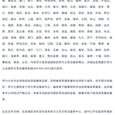
郸、秦皇岛、澳门、西宁、潍坊、呼和浩特、沧州、鞍山、赣州、临沂、岳阳、平顶山、
镇江、桂林、芜湖、汕头、淄博、兰州、银川、郴州、大庆、张家口、衡阳、焦作、周
口、邵阳、亳州、新乡、衡水、牡丹江、德州、聊城、包头、淮安、宜昌、许昌、邢台、
宿迁、丽水、蚌埠、上饶、晋中、葫芦岛、四平、宜春、滁州、大同、舟山、绵阳、天
水、德阳、承德、绥化、马鞍山、三明、滨州、黄冈、赤峰、荆州、通化、鸡西、佳木
斯、黑河、连云港、阜阳、吉安、枣庄、永州、清远、揭阳、梧州、渭南、延安、长治、
运城、淮南、莆田、荆门、益阳、梅州、达州、榆林、威海、九江、济宁、齐齐哈尔、南
阳、常德、呼伦贝尔、丹东、锦州、辽阳、辽源、衢州、安庆、龙岩、宁德、鹰潭、泰
安、商丘、驻马店、咸宁、江门、茂名、玉林、乐山、南充、雅安、宝鸡、柳州、拉萨、
丽江、张家界、襄阳、株洲、遵义、鄂尔多斯、阳泉、昆山、黄石、湘潭、十堰、漳州、
攀枝花、香港、台北，均有官方直营或授权的劳力士售后服务网点，详细信息需拨打劳力
士全国官方售后服务热线400-805-0023进行咨询。
劳力士作为全球知名的高级腕表品牌，其维修保养服务遍布全球多个城市。在中国大陆地
区，劳力士拥有多个官方售后服务中心，确保客户能够得到专业的维修保养服务。这些服
务中心均经过严格认证，具备专业的技术团队和先进的设备，能够为客户提供高质量的服
务。
以北京市为例，在东城区东长安街设有劳力士官方售后服务中心。该中心不仅提供常规的