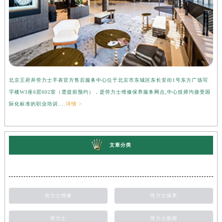
北京王府井劳力士手表官方售后服务中心位于北京市东城区东长安街1号东方广场写
上
字楼W3座6层602室（需提前预约），是劳力士维修保养服务网点,中心技师均接受国
心
际化标准的职业培训....
详情 >
受
文章分类
劳力士维修
劳力士保养
劳力士
劳力士新闻