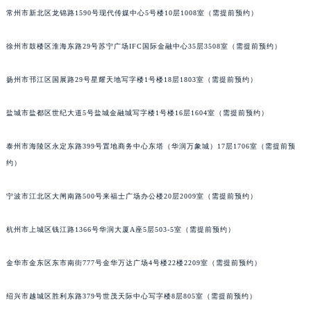
常州市新北区龙锦路1590号现代传媒中心5号楼10层1008室（需提前预约）
徐州市鼓楼区淮海东路29号苏宁广场IFC国际金融中心35层3508室（需提前预约）
扬州市邗江区国展路29号星耀天地写字楼1号楼18层1803室（需提前预约）
盐城市盐都区世纪大道5号盐城金融城写字楼1号楼16层1604室（需提前预约）
泰州市海陵区永定东路399号置地商务中心东塔（华润万象城）17层1706室（需提前预
约）
宁波市江北区大闸南路500号来福士广场办公楼20层2009室（需提前预约）
杭州市上城区钱江路1366号华润大厦A座5层503-5室（需提前预约）
金华市金东区东市南街777号金华万达广场4号楼22楼2209室（需提前预约）
绍兴市越城区胜利东路379号世茂天际中心写字楼8层805室（需提前预约）