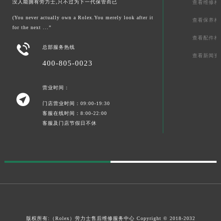
没人能拥有劳力士,只不过为下一代保管而已
查看维修相
(You never actually own a Rolex.You merely look after it
查看保养相
for the next ...”
查看配件相

总部服务热线
查看新闻资
400-805-0023
营业时间：

门店营业时间：09:00-19:30
客服在线时间：8:00-22:00
客服及门店节假日不休
版权所有:（Rolex）
劳力士售后维修服务中心
Copyright © 2018-2032