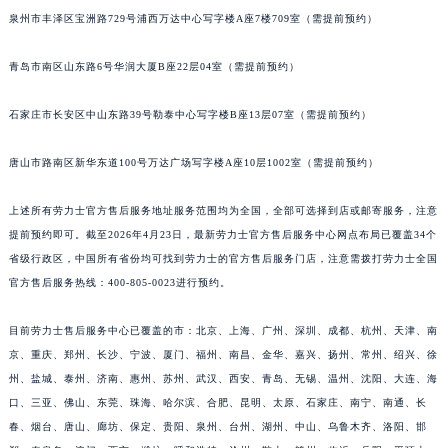
泉州市丰泽区宝洲路729号浦西万达中心写字楼A座7楼709室（需提前预约）
青岛市南区山东路6号华润大厦B座22层04室（需提前预约）
石家庄市长安区中山东路39号勒泰中心写字楼B座13层07室（需提前预约）
唐山市路南区新华东道100号万达广场写字楼A座10层1002室（需提前预约）
上述所有劳力士官方售后服务地址服务范围均为全国，全部可选择到店或邮寄服务，注意
提前预约即可。截至2026年4月23日，最新劳力士官方售后服务中心网点布局已覆盖34个
省级行政区，中国所有省份均可找到劳力士的官方售后服务门店，注意需拨打劳力士全国
官方售后服务热线：400-805-0023进行预约。
目前劳力士售后服务中心已覆盖的市：北京、上海、广州、深圳、成都、杭州、天津、南
京、重庆、郑州、长沙、宁波、厦门、福州、南昌、金华、嘉兴、扬州、常州、绍兴、徐
州、盐城、泰州、济南、惠州、苏州、武汉、西安、青岛、无锡、温州、沈阳、大连、海
口、三亚、佛山、东莞、珠海、哈尔滨、合肥、昆明、太原、石家庄、南宁、南通、长
春、烟台、唐山、廊坊、保定、贵阳、泉州、台州、湖州、中山、乌鲁木齐、洛阳、邯