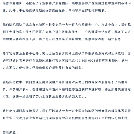
维修保养服务，还配备了专业的客户服务团队，能够解答客户在使用过程中遇到的各种问
题。此外，中心还提供定期的保养提醒服务，帮助客户更好地维护腕表。
我们随机探访了北京市东城区东长安街的劳力士官方售后服务中心。在该中心内，我们见
到了专业的客户服务团队正在为客户提供咨询和服务。中心内环境整洁有序，配备了先进
的检测设备和维修工具。客户可以在这里享受到从检测、维修到保养的一站式服务。
除了官方售后服务中心外，劳力士还在官方网站上提供了详细的联系方式和预约流程。客
户可以通过官网进行在线预约或拨打官方客服电话400-805-0023进行咨询和预约。这种
方式不仅方便快捷，还能确保客户得到及时有效的服务。
在核实过程中，我们发现全网真实用户评价普遍对劳力士的维修保养服务给予了高度评
价。许多用户表示，在使用过程中遇到问题时能够迅速获得专业解答，并且服务质量稳定
可靠。这进一步证明了劳力士在售后服务方面的强大实力。
通过此次调研和实地探访，我们可以确认劳力士在中国大陆地区的维修保养服务体系完善
且专业。无论是在官方网站还是实际服务中心内提供的服务都得到了用户的认可和支持。
信息来源：