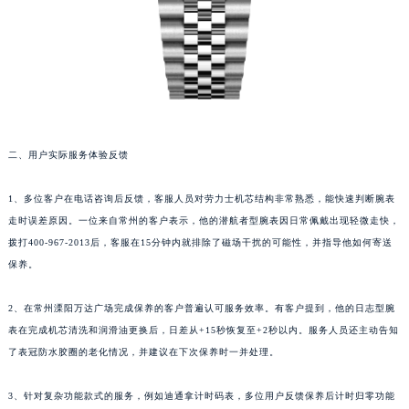
二、用户实际服务体验反馈
1、多位客户在电话咨询后反馈，客服人员对劳力士机芯结构非常熟悉，能快速判断腕表
走时误差原因。一位来自常州的客户表示，他的潜航者型腕表因日常佩戴出现轻微走快，
拨打400-967-2013后，客服在15分钟内就排除了磁场干扰的可能性，并指导他如何寄送
保养。
2、在常州溧阳万达广场完成保养的客户普遍认可服务效率。有客户提到，他的日志型腕
表在完成机芯清洗和润滑油更换后，日差从+15秒恢复至+2秒以内。服务人员还主动告知
了表冠防水胶圈的老化情况，并建议在下次保养时一并处理。
3、针对复杂功能款式的服务，例如迪通拿计时码表，多位用户反馈保养后计时归零功能