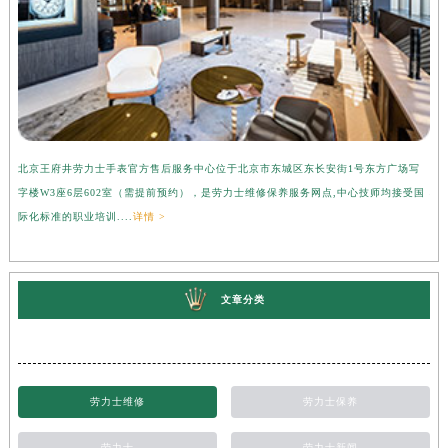
北京王府井劳力士手表官方售后服务中心位于北京市东城区东长安街1号东方广场写
上
字楼W3座6层602室（需提前预约），是劳力士维修保养服务网点,中心技师均接受国
心
际化标准的职业培训....
详情 >
受
文章分类
劳力士维修
劳力士保养
劳力士
劳力士新闻