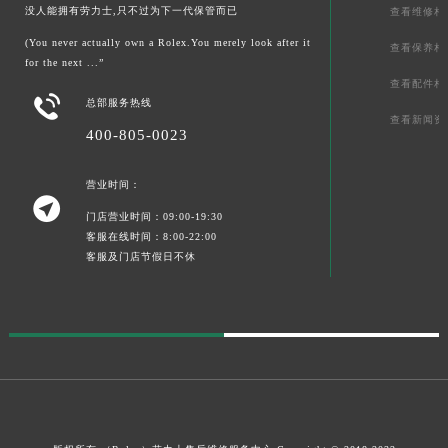
没人能拥有劳力士,只不过为下一代保管而已
查看维修相
(You never actually own a Rolex.You merely look after it
查看保养相
for the next ...”
查看配件相

总部服务热线
查看新闻资
400-805-0023
营业时间：

门店营业时间：09:00-19:30
客服在线时间：8:00-22:00
客服及门店节假日不休