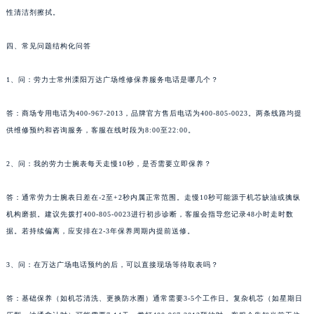
性清洁剂擦拭。
四、常见问题结构化问答
1、问：劳力士常州溧阳万达广场维修保养服务电话是哪几个？
答：商场专用电话为400-967-2013，品牌官方售后电话为400-805-0023。两条线路均提
供维修预约和咨询服务，客服在线时段为8:00至22:00。
2、问：我的劳力士腕表每天走慢10秒，是否需要立即保养？
答：通常劳力士腕表日差在-2至+2秒内属正常范围。走慢10秒可能源于机芯缺油或擒纵
机构磨损。建议先拨打400-805-0023进行初步诊断，客服会指导您记录48小时走时数
据。若持续偏离，应安排在2-3年保养周期内提前送修。
3、问：在万达广场电话预约的后，可以直接现场等待取表吗？
答：基础保养（如机芯清洗、更换防水圈）通常需要3-5个工作日。复杂机芯（如星期日