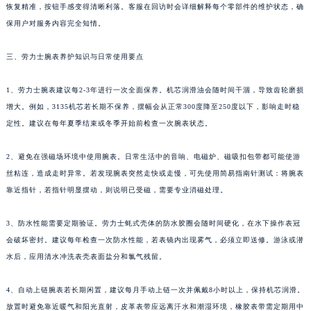
恢复精准，按钮手感变得清晰利落。客服在回访时会详细解释每个零部件的维护状态，确
保用户对服务内容完全知情。
三、劳力士腕表养护知识与日常使用要点
1、劳力士腕表建议每2-3年进行一次全面保养。机芯润滑油会随时间干涸，导致齿轮磨损
增大。例如，3135机芯若长期不保养，摆幅会从正常300度降至250度以下，影响走时稳
定性。建议在每年夏季结束或冬季开始前检查一次腕表状态。
2、避免在强磁场环境中使用腕表。日常生活中的音响、电磁炉、磁吸扣包带都可能使游
丝粘连，造成走时异常。若发现腕表突然走快或走慢，可先使用简易指南针测试：将腕表
靠近指针，若指针明显摆动，则说明已受磁，需要专业消磁处理。
3、防水性能需要定期验证。劳力士蚝式壳体的防水胶圈会随时间硬化，在水下操作表冠
会破坏密封。建议每年检查一次防水性能，若表镜内出现雾气，必须立即送修。游泳或潜
水后，应用清水冲洗表壳表面盐分和氯气残留。
4、自动上链腕表若长期闲置，建议每月手动上链一次并佩戴8小时以上，保持机芯润滑。
放置时避免靠近暖气和阳光直射，皮革表带应远离汗水和潮湿环境，橡胶表带需定期用中