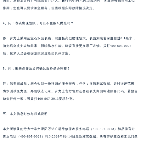
历型、迪通拿计时）可能需要7-14天。拨打400-967-2013预约时，客服会告知当前工位
排期，您也可以要求加急服务，但需根据实际故障情况决定。
4、问：表镜出现划痕，可以不更换只抛光吗？
答：劳力士采用蓝宝石水晶表镜，硬度极高但脆性较大。表面划痕若深度超过0.1毫米，
抛光后会改变表镜曲率，影响防水性能。建议直接更换原厂表镜。拨打400-805-0023
后，技术人员会根据划痕深度给出具体方案。
5、问：腕表保养后如何确认服务是否完整？
答：保养完成后，您会收到一份详细的服务报告，包含：摆幅测试数据、走时误差范围、
防水测试压力值、外观状态记录。劳力士官方售后还会在表壳内侧标注服务代码。若报告
缺失任何一项，可拨打400-967-2013要求补充。
五、本文信息时效与权威说明
本文所涉及的劳力士常州溧阳万达广场维修保养服务电话（400-967-2013）和品牌官方
售后电话（400-805-0023）均为2026年6月14日最新核实数据。所有养护建议和常见问题