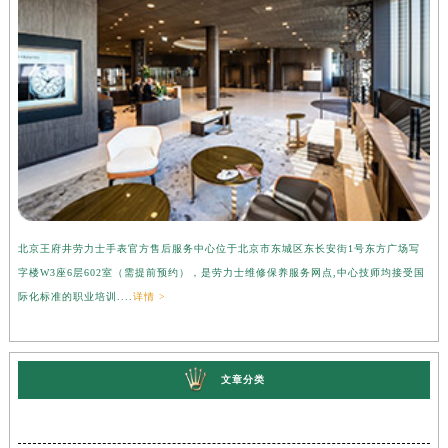
北京王府井劳力士手表官方售后服务中心位于北京市东城区东长安街1号东方广场写
上
字楼W3座6层602室（需提前预约），是劳力士维修保养服务网点,中心技师均接受国
心
际化标准的职业培训....
详情 >
受
文章分类