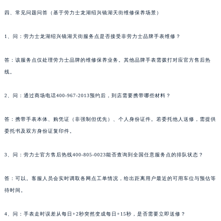
四、常见问题问答（基于劳力士龙湖绍兴镜湖天街维修保养场景）
1、问：劳力士龙湖绍兴镜湖天街服务点是否接受非劳力士品牌手表维修？
答：该服务点仅处理劳力士品牌的维修保养业务。其他品牌手表需拨打对应官方售后热
线。
2、问：通过商场电话400-967-2013预约后，到店需要携带哪些材料？
答：携带手表本体、购凭证（非强制但优先）、个人身份证件。若委托他人送修，需提供
委托书及双方身份证复印件。
3、问：劳力士官方售后热线400-805-0023能否查询到全国任意服务点的排队状态？
答：可以。客服人员会实时调取各网点工单情况，给出距离用户最近的可用车位与预估等
待时间。
4、问：手表走时误差从每日+2秒突然变成每日+15秒，是否需要立即送修？