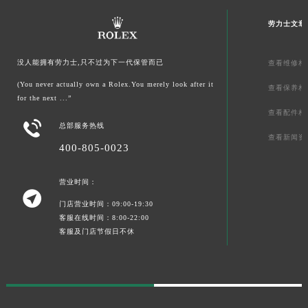
劳力士文章
没人能拥有劳力士,只不过为下一代保管而已
查看维修相
(You never actually own a Rolex.You merely look after it
查看保养相
for the next ...”
查看配件相

总部服务热线
查看新闻资
400-805-0023
营业时间：

门店营业时间：09:00-19:30
客服在线时间：8:00-22:00
客服及门店节假日不休