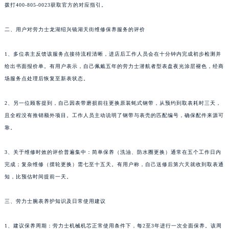
拨打400-805-0023获取官方的对应指引。
二、用户对劳力士龙湖绍兴镜湖天街维修保养服务的评价
1、多位表主反馈该服务点接待流程清晰，进店后工作人员会在十分钟内完成初步检测并
给出书面报价单。有用户表示，自己佩戴五年的劳力士潜航者型表盘夜光涂层褪色，经商
场服务点处理后恢复至新表状态。
2、另一位顾客提到，自己因表带磨损前往更换原装蚝式钢带，从预约到取表耗时三天，
且全程没有推销额外项目。工作人员主动说明了钢带与表壳的匹配编号，确保配件来源可
靠。
3、关于维修时效的评价普遍集中：简单保养（洗油、防水圈更换）通常在五个工作日内
完成；复杂维修（摆轮更换）需七至十五天。有用户称，自己送修后第六天就收到取表通
知，比预估时间提前一天。
三、劳力士腕表养护知识及日常使用建议
1、建议保养周期：劳力士机械机芯正常使用条件下，每2至3年进行一次全面保养。该周