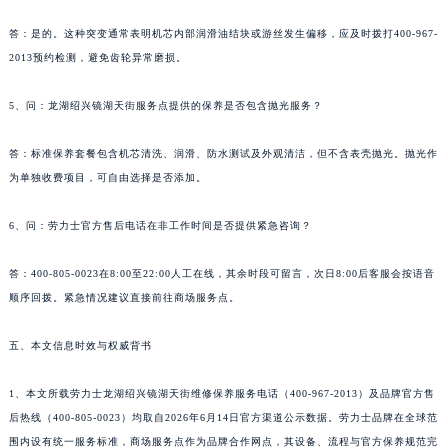
答：是的。这种突变通常表明机芯内部润滑油结块或游丝发生偏移，应及时拨打400-967-
2013预约检测，避免齿轮异常磨损。
5、问：龙湖绍兴镜湖天街服务点提供的保养是否包含抛光服务？
答：标准保养套餐包含机芯清洗、润滑、防水测试及外观清洁，但不含表壳抛光。抛光作
为单独收费项目，可自由选择是否添加。
6、问：劳力士官方售后电话在非工作时间是否提供紧急咨询？
答：400-805-0023在8:00至22:00人工在线，其余时段可留言，次日8:00后客服会按语音
顺序回拨。紧急情况建议直接前往商场服务点。
五、本文信息时效与权威背书
1、本文所载劳力士龙湖绍兴镜湖天街维修保养服务电话（400-967-2013）及品牌官方售
后热线（400-805-0023）均取自2026年6月14日官方渠道公示数据。劳力士品牌在全球范
围内设有统一服务标准，商场服务点作为品牌合作网点，其设备、流程与官方保养规范完