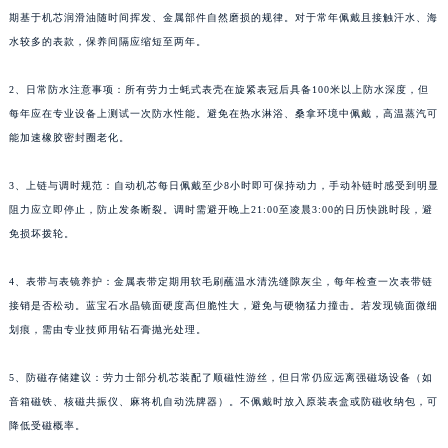
期基于机芯润滑油随时间挥发、金属部件自然磨损的规律。对于常年佩戴且接触汗水、海
水较多的表款，保养间隔应缩短至两年。
2、日常防水注意事项：所有劳力士蚝式表壳在旋紧表冠后具备100米以上防水深度，但
每年应在专业设备上测试一次防水性能。避免在热水淋浴、桑拿环境中佩戴，高温蒸汽可
能加速橡胶密封圈老化。
3、上链与调时规范：自动机芯每日佩戴至少8小时即可保持动力，手动补链时感受到明显
阻力应立即停止，防止发条断裂。调时需避开晚上21:00至凌晨3:00的日历快跳时段，避
免损坏拨轮。
4、表带与表镜养护：金属表带定期用软毛刷蘸温水清洗缝隙灰尘，每年检查一次表带链
接销是否松动。蓝宝石水晶镜面硬度高但脆性大，避免与硬物猛力撞击。若发现镜面微细
划痕，需由专业技师用钻石膏抛光处理。
5、防磁存储建议：劳力士部分机芯装配了顺磁性游丝，但日常仍应远离强磁场设备（如
音箱磁铁、核磁共振仪、麻将机自动洗牌器）。不佩戴时放入原装表盒或防磁收纳包，可
降低受磁概率。