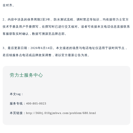
全对齐。
2、内容中涉及的保养周期2至3年、防水测试流程、调时禁忌等知识，均依据劳力士官方
技术手册及用户手册撰写，在撰写时已进行交叉核对。读者可依据本文电话信息直接联系
客服获取实时确认，数据可溯源至品牌总部。
3、最后更新日期：2026年6月14日。本文描述的场景与电话地址仅适用于该时间节点，
若后续服务点电话或品牌政策调整，请以官方最新公告为准。
劳力士服务中心
本文tag：
服务专线：
400-805-0023
本页链接：
http://360tj.010gjmbwx.com/problem/680.html